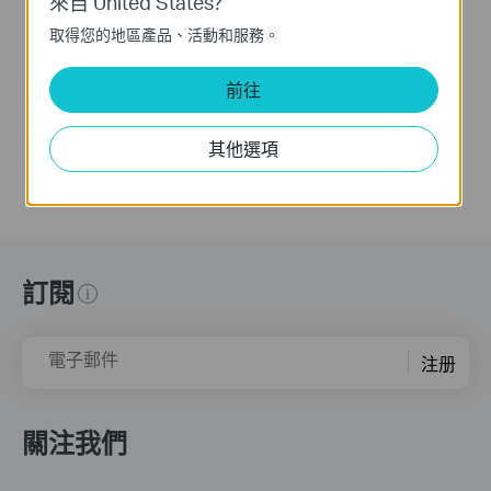
來自 United States?
2.Fixed display problems in the channel list.
3.Fixed MAX Tx Rate display problems when managing
取得您的地區產品、活動和服務。
CPE605
Notes:
前往
1. We suggest customers modify username and password
after upgrading to the latest version of Pharos Control to
improve security level.
其他選項
2.Support managing CPE210/220/510/605/610/710
訂閱
電子郵件
注册
關注我們