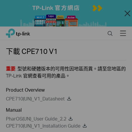
Close
Click
Search
Menu
TP-Link, Reliably Smart
to
skip
the
下載
CPE710
V1
navigation
bar
重要
: 型號和硬體版本的可用性因地區而異。請至您地區的
TP-Link 官網查看可用的產品。
Product Overview
CPE710(UN)_V1_Datasheet
Manual
PharOS(UN)_User Guide_2.2
CPE710(UN)_V1_Installation Guide