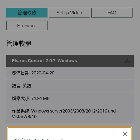
管理軟體
Setup Video
FAQ
Firmware
管理軟體
Pharos Control_2.0.7_Windows
載
發佈日期:
2020-04-20
語言:
英語
檔案大小:
71.91 MB
作業系統: Windows server2003/2008/2012/2016 and
Vista/7/8/10
Modifications and Bug Fixes:
Close
1. Added supporting CPE710;