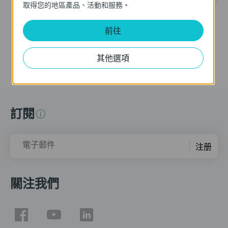
取得您的地區產品、活動和服務。
Notes:
Support CAP300, CAP1750, CAP300-outdoor, CAP1200
前往
You may need to upgrade the AC Controller with the lasted
AC database to get full support of the new delivered CAPs.
其他選項
訂閱
電子郵件
注册
關注我們