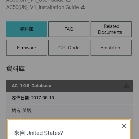
AC50(UN)_V1_Installation Guide
Related
資料庫
FAQ
Documents
Firmware
GPL Code
Emulators
資料庫
AC_1.0.6_Database
載
發佈日期:
2017-05-10
語言:
英語
檔案大小:
279.85KB
Close
來自 United States?
作業系統: Win2000/XP/2003/Vista/7/8/8.1/10/Mac/Linux