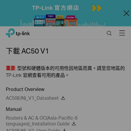
Close
Click
Search
Menu
TP-Link, Reliably Smart
to
skip
the
下載
AC50
V1
navigation
bar
重要
: 型號和硬體版本的可用性因地區而異。請至您地區的
TP-Link 官網查看可用的產品。
Product Overview
AC50(UN)_V1_Datasheet
Manual
Routers & AC & OC(Asia-Pacific-6
languages)_Installation Guide
AC50(UN)_V1_User Guide