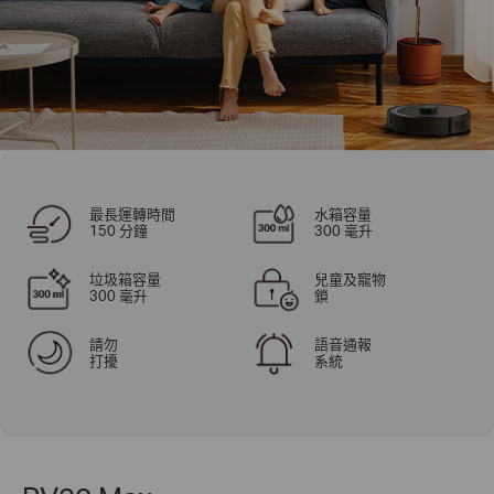
最長運轉時間
水箱容量
150 分鐘
300 毫升
垃圾箱容量
兒童及寵物
300 毫升
鎖
請勿
語音通報
打擾
系統