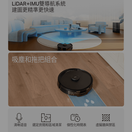
LiDAR+IMU雙導航系統
建圖更精準更快速
吸塵和拖把組合
清晰語音
選定房間和區域清潔
個性化時間表
虛擬牆與禁區