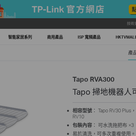
技術
智能家居系列
商用產品
ISP 寬頻產品
HKTVMA
產
Tapo RVA300
Tapo 掃地機器
相容型號
： Tapo RV30 Plus，
RV10
包裝內容
： 可水洗拖把布 ×3
易於清洗，可多次重複使用。