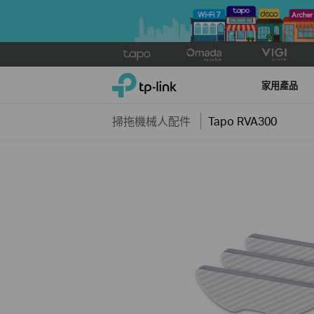
Click
to
TP-Link, Reliably Smart
skip
家用產品
the
navigation
掃拖機械人配件
Tapo RVA300
bar