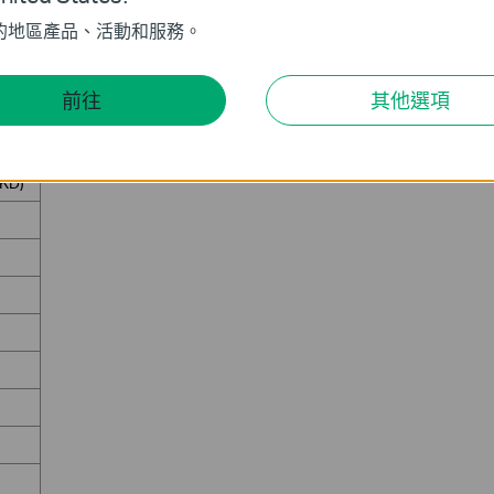
的地區產品、活動和服務。
條款及細則
市現金券」是次活動由 TP-Link HK & Macau（以下簡稱TPLin
前往
其他選項
 時 01 分至 2026 年 10 月 15 日 23 時 59 分止。(注意，並非
：
KD)