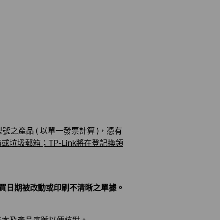
型號之產品 ( 以單一發票計算 )，憑有
垃圾郵箱；TP-Link將在登記換領
不接受購買日期被改動或印刷不清晰之單據。
正本及產品序號以便核對。