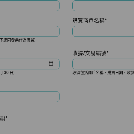
購買商戶名稱*
剪下連同發票作為憑證)
收據/交易編號*
月 30 日)
必須包括商戶名稱、購買日期、收款
)*