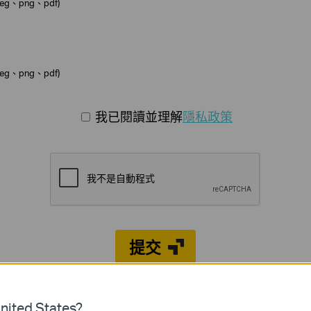
、png、pdf)
、png、pdf)
我已閱讀並理解
隱私政策
提交
ited States?