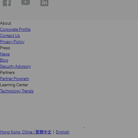
About
Corporate Profile
Contact Us
Privacy Policy
Press
News
Blog
Security Advisory
Partners
Partner Program
Learning Center
Technology Trends
Hong Kong, China / 繁體中文
|
English