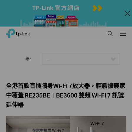
Close
Click
Search
Menu
TP-Link, Reliably Smart
to
skip
the
navigation
年:
--
bar
全港首款直插牆身Wi-Fi 7放大器，輕鬆擴展家
中覆蓋 RE235BE︱BE3600 雙頻 Wi-Fi 7 訊號
延伸器