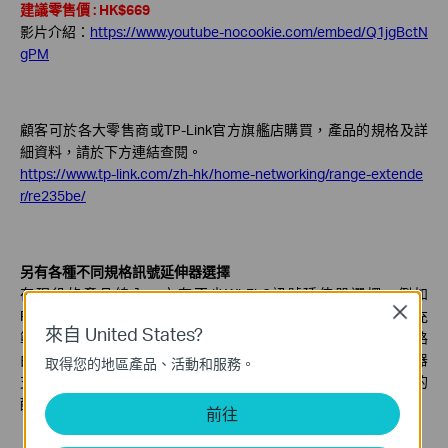
建議零售價 : HK$669
影片介紹：
https://www.youtube-nocookie.com/embed/Q1jgBctN
gPM
顧客可於各大零售商或TP-Link官方旗艦店購買，產品的規格及詳
細資料，請於下方連結查閱。
https://www.tp-link.com/zh-hk/home-networking/range-extende
r/re235be/
另有各種不同規格訊號延伸器選擇
在現役的產品線內，亦有不少Wi-Fi 6訊號延伸器選擇，例如
Close
RE705X、RE600X等，為現正使用Wi-Fi 6路由器的用家提供擴充
來自 United States?
範圍的另一選擇，配搭TP-Link Archer系列路由器，就可以透過路
由器的Tether App直接設定延伸器，若該款TP-Link Archer路由器
取得您的地區產品、活動和服務。
支援EasyMesh，在Mesh Wi-Fi無縫漫遊及兼容上會是高穩定性的
配搭。
前往