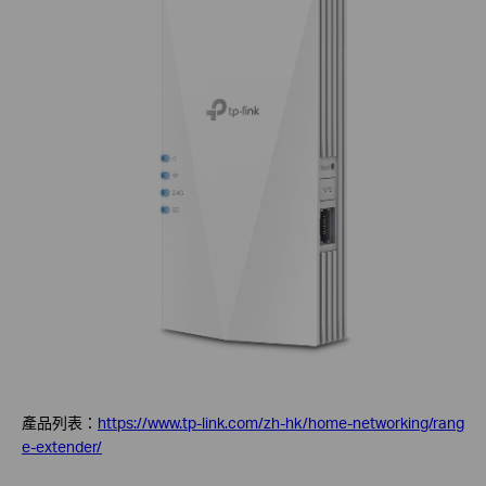
產品列表：
https://www.tp-link.com/zh-hk/home-networking/rang
e-extender/