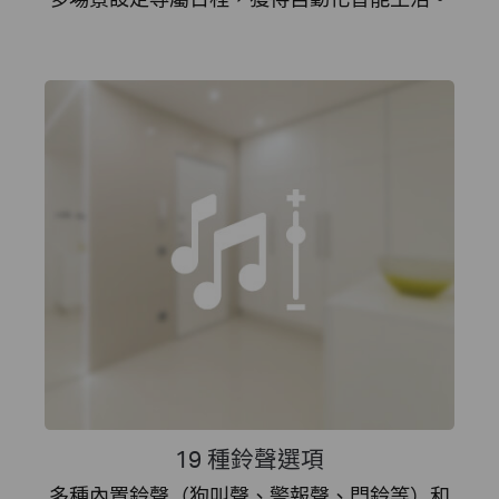
19 種鈴聲選項
多種內置鈴聲（狗叫聲、警報聲、門鈴等）和