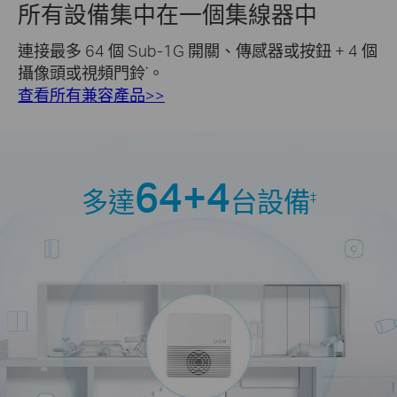
所有設備集中在一個集線器中
連接最多 64 個 Sub-1G 開關、傳感器或按鈕 + 4 個
攝像頭或視頻門鈴
。
*
查看所有兼容產品>>
64+4
多達
台設備
‡