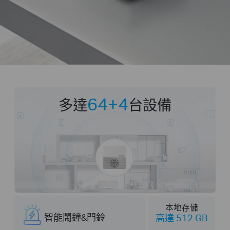
64+4
多達
台設備
本地存儲
智能鬧鐘&門鈴
高達 512 GB