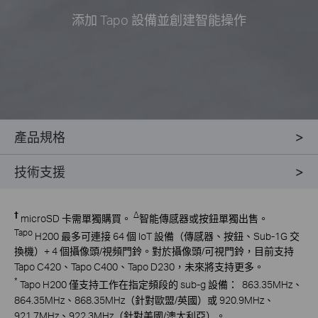
添加 Tapo 設備並創建智能操作
產品規格
技術支援
†
Δ
microSD 卡需單獨購買。
智能傳感器或按鈕單獨出售。
Tapo
H200 最多可連接 64 個 IoT 設備（傳感器、按鈕、Sub-1G 交
換機）+ 4 個攝像頭/視頻門鈴。對於攝像頭/可視門鈴，目前支持
Tapo C420、Tapo C400、Tapo D230，未來將支持更多。
*
Tapo
H200 僅支持工作在指定頻段的 sub-g 設備：
863.35MHz、
864.35MHz、868.35MHz（針對歐盟/英國）或 920.9MHz、
921.7MHz、922.3MHz（針對美國/澳大利亞）。