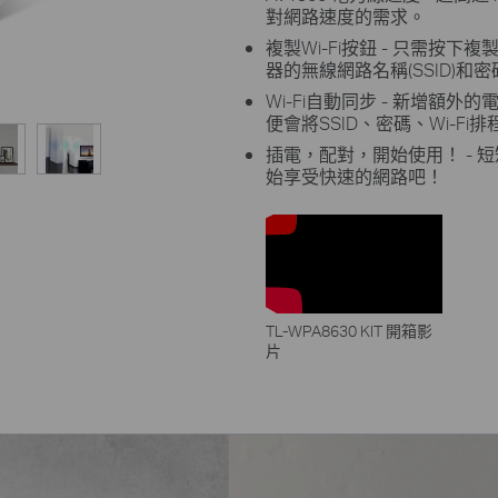
對網路速度的需求。
複製Wi-Fi按鈕 - 只需按下
器的無線網路名稱(SSID)和
Wi-Fi自動同步 - 新增額
便會將SSID、密碼、Wi-F
插電，配對，開始使用！ -
始享受快速的網路吧！
TL-WPA8630 KIT 開箱影
片