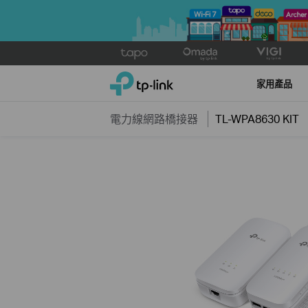
Click
to
TP-Link, Reliably Smart
skip
家用產品
the
navigation
電力線網路橋接器
TL-WPA8630 KIT
bar