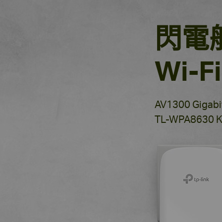
閃電
Wi-
AV1300 Gig
TL-WPA8630 K