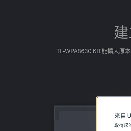
建
TL-WPA8630 KIT能擴
來自 Un
取得您