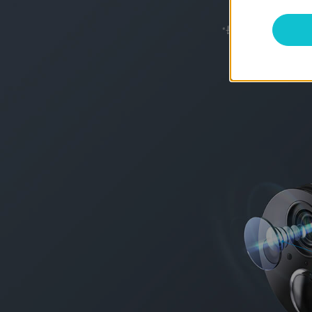
*
長達 180 天的電池壽