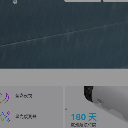
全彩夜視
*
180 天
星光感測器
電池續航時間