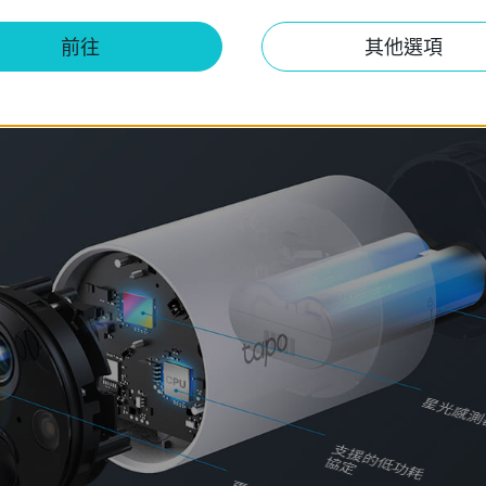
具有低功耗協定的可充電和可拆卸電池可以大大延長您的使用時間
前往
其他選項
命基於 TP-Link 的實驗室測試，每天觸發 10-20 個事件。實際電池壽命可能因設備
異。
星光感測
支援的低功耗
協定