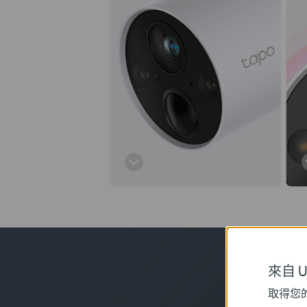
來自 Un
取得您