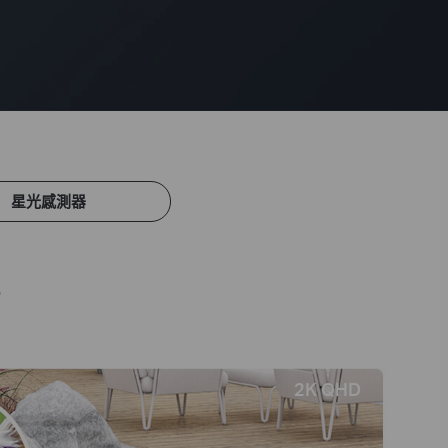
星光感測器
視
2K QHD