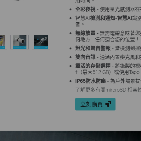
用時間。
全彩夜視
- 使用星光感測器
智慧AI
檢測和通知-智慧AI
識
者。
無線放置
- 無需電線意味著
何地方 - 任何適合您的位置！
燈光和聲音警報
- 當檢測到
雙向音訊
- 通過內置麥克風
靈活的存儲選擇
- 將錄製的視
†
（最大512 GB）或使用Tapo 
IP65防水防塵
-
為戶外場景提
了解更多有關mircroSD 相容
立刻購買