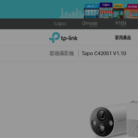
Click
to
TP-Link, Reliably Smart
skip
家用產品
the
navigation
雲端攝影機
Tapo C420S1 V1.10
bar