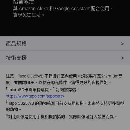
語音激活
與 Amazon Alexa 和 Google Assistant 配合使用，
實現免提生活。
產品規格
技術支援
注意：Tapo C325WB 不建議在室內使用。請安裝在室外2m-3m高
度，並關閉HDR，以便在弱光條件下獲得更好的夜視性能。
†
**
microSD
卡需單獨購買
。
訂閱雲存儲：
https://www.tapo.com/tapocar​​e/
‡
Tapo
C325WB 的動物檢測目前支持貓和狗。未來將支持更多類型
的動物。
Δ
對比圖像是使用手機相機拍攝的，實際圖像可能因設備而異。