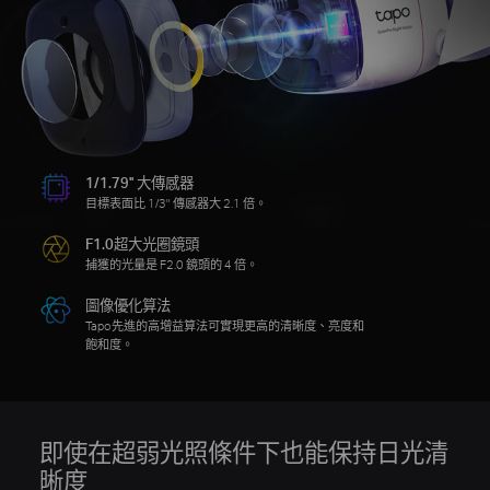
1/1.79'' 大傳感器
目標表面比 1/3'' 傳感器大 2.1 倍。
F1.0超大光圈鏡頭
捕獲的光量是 F2.0 鏡頭的 4 倍。
圖像優化算法
Tapo先進的高增益算法可實現更高的清晰度、亮度和
飽和度。
即使在超弱光照條件下也能保持日光清
晰度