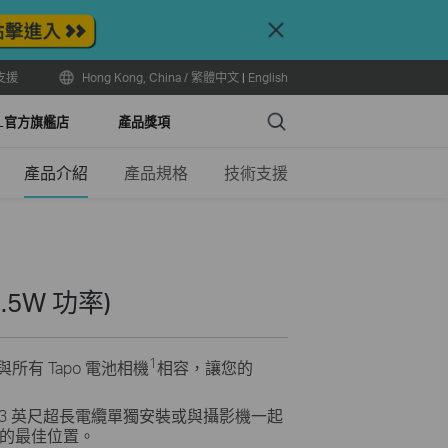
Close
支援
Hong Kong, China / 繁體中文
|
English
Search
LL官方旗艦店
產品獎項
產品介紹
產品規格
技術支援
5W 功率)
1
與所有 Tapo 電池相機
相容，讓您的
/13 英尺超長電纜單獨安裝或與攝影機一起
的最佳位置。