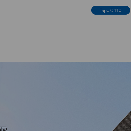
Tapo C410
電