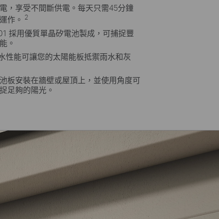
電，享受不間斷供電。每天只需45分鐘
2
運作。
 A201 採用優質單晶矽電池製成，可捕捉豐
能。
塵防水性能可讓您的太陽能板抵禦雨水和灰
池板安裝在牆壁或屋頂上，並使用角度可
捉足夠的陽光。