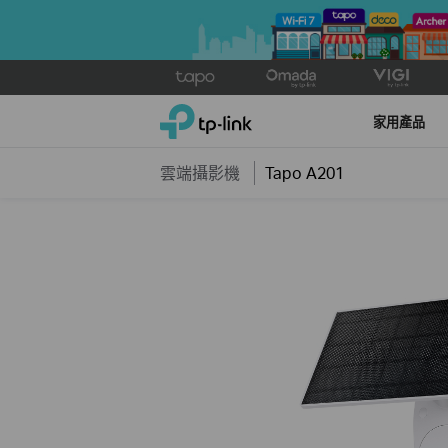
Click
to
TP-Link, Reliably Smart
skip
家用產品
the
navigation
雲端攝影機
Tapo A201
bar