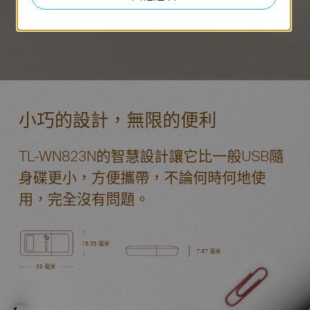
小巧的設計，無限的便利
TL-WN823N的智慧設計讓它比一般USB隨
身碟更小，方便攜帶，不論何時何地使
用，完全沒有問題。
18.35 毫米
7.87 毫米
39 毫米