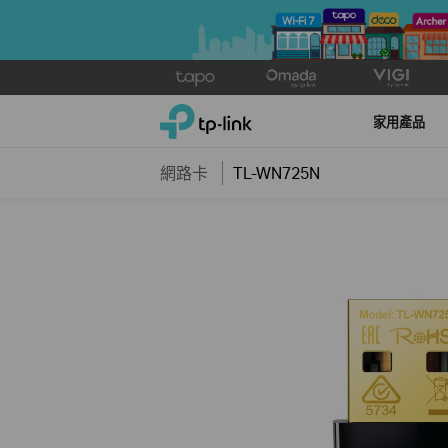
Click
to
TP-Link, Reliably Smart
skip
家用產品
the
navigation
網路卡
TL-WN725N
bar