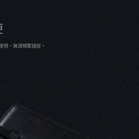
便
置使用，無須頻繁插拔。