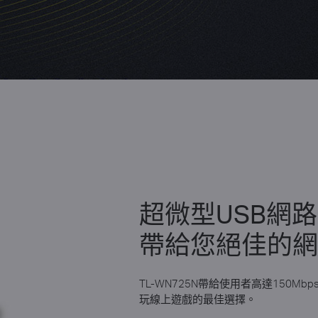
超微型USB網
帶給您絕佳的
TL-WN725N帶給使用者高達150
玩線上遊戲的最佳選擇。