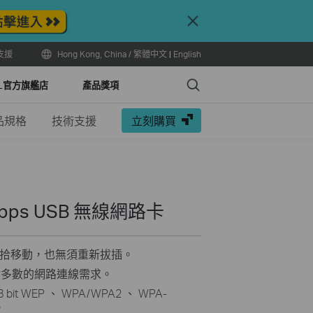
Close
支援
Hong Kong, China / 繁體中文
|
English
Search
LL官方旗艦店
產品獎項
品規格
技術支援
立刻購買
Mbps USB 無線網路卡
拾移動，也無須重新拔插。
應付多數的網路連線需求。
t WEP 、 WPA/WPA2 、 WPA-
。