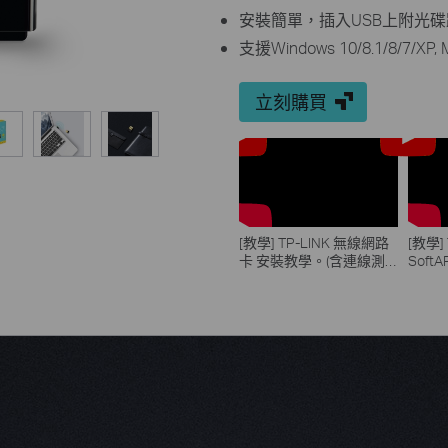
安裝簡單，插入USB上附光
支援Windows 10/8.1/8/7/XP, 
立刻購買
[教學] TP-LINK 無線網路
[教學]
卡 安裝教學。(含連線測
Sof
試)
測試)