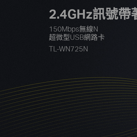
2.4GHz訊號帶
150Mbps無線N
超微型USB網路卡
TL-WN725N