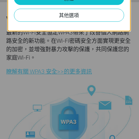
其他選項
WPA3 的高級安全性
最新的Wi-Fi安全協定WPA3帶來了改善個人網路網
路安全的新功能。在Wi-Fi密碼安全方面實現更安全
的加密，並增強對暴力攻擊的保護，共同保護您的
家庭Wi-Fi。
瞭解有關 WPA3 安全>>的更多資訊