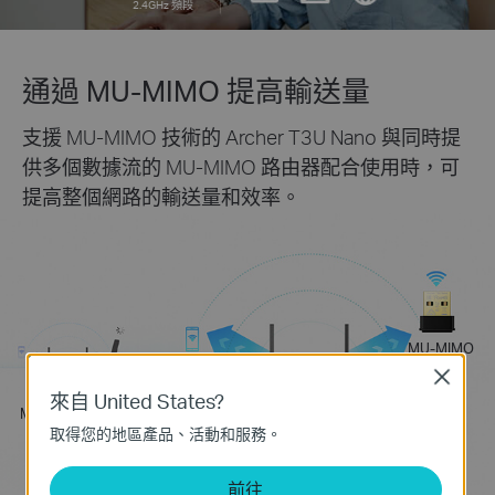
2.4GHz 頻段
通過 MU-MIMO 提高輸送量
支援 MU-MIMO 技術的 Archer T3U Nano 與同時提
供多個數據流的 MU-MIMO 路由器配合使用時，可
提高整個網路的輸送量和效率。
MU-MIMO
適配器
Close
常規適配器
來自 United States?
MU-MIMO 路由
MU-MIMO 路由
器
取得您的地區產品、活動和服務。
器
前往