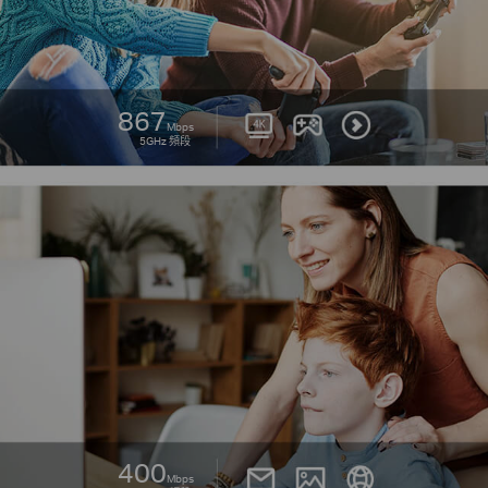
867
Mbps
5GHz 頻段
400
Mbps