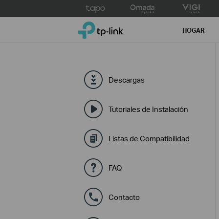
Click
to
TP-Link, Reliably Smart
skip
HOGAR
the
navigation
bar
Descargas
Tutoriales de Instalación
Listas de Compatibilidad
FAQ
Contacto