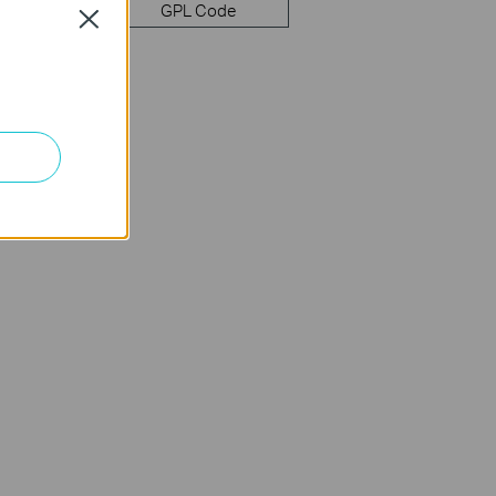
mware
GPL Code
Close