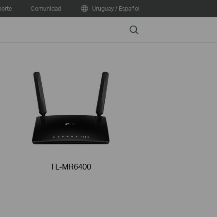
orte
Comunidad
Uruguay / Español
Search
TL-MR6400