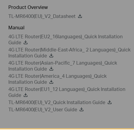
Product Overview
TL-MR6400(EU)_V2_Datasheet
Manual
4G LTE Router(EU2_16languages)_Quick Installation
Guide
4G LTE Router(Middle-East-Africa_ 2 Languages)_Quick
Installation Guide
4G LTE Router(Asian-Pacific_7 Languages)_Quick
Installation Guide
4G LTE Router(America_4 Languages)_Quick
Installation Guide
4G LTE Router(EU1_12 Languages)_Quick Installation
Guide
TL-MR6400(EU)_V2_Quick Installation Guide
TL-MR6400(EU)_V2_User Guide