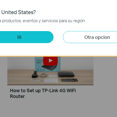
Setup Video
FAQ
Fir
 United States?
Emulators
productos, eventos y servicios para su región.
Setup Video
IR
Otra opcion
How to Set up TP-Link 4G WiFi
Router