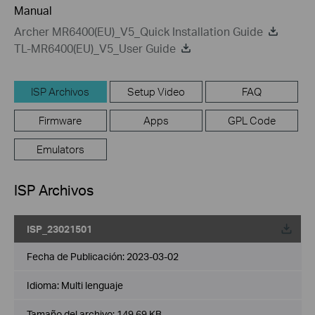
Manual
Archer MR6400(EU)_V5_Quick Installation Guide
TL-MR6400(EU)_V5_User Guide
ISP Archivos
Setup Video
FAQ
Firmware
Apps
GPL Code
Emulators
ISP Archivos
ISP_23021501
Fecha de Publicación:
2023-03-02
Idioma:
Multi lenguaje
Tamaño del archivo:
149.69 KB