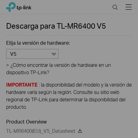
Click
Search
Menu
TP-Link, Reliably Smart
to
skip
the
Descarga para
TL-MR6400
V5
navigation
bar
Elija la versión de hardware:
V5
>
¿Cómo encontrar la versión de hardware en un
dispositivo TP-Link?
IMPORTANTE
: la disponibilidad del modelo y la versión de
hardware varía según la región. Consulte su sitio web
regional de TP-Link para determinar la disponibilidad del
producto.
Product Overview
TL-MR6400(EU)_V5_Datasheet