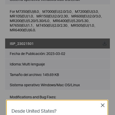
For M7350(EU)8.0、M7000(EU)2.0/3.0、M7200(EU)3.0、
MR105(EU)1.0、MR150(EU)2.0/2.30、MR600(EU)2.0/3.0、
MR200(EU)5.20/5.30/6.0、MR6400(EU)5.20/5.30、
M7650(EU)1.1、M7450(EU)2.0/2.30、MR505(EU)1.0、
MR6400(EU)6.0.
ISP_23021501
Fecha de Publicación:
2023-03-02
Idioma:
Multi lenguaje
Tamaño del archivo:
149.69 KB
Sistema operativo: Windows/Mac OS/Linux
Modifications and Bug Fixes:
1. Updated APN profile for CUHK
Close
Notes
Desde United States?
1. This ISP file can be used for Archer MR600/Archer