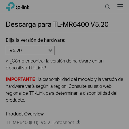
Click
Search
Menu
TP-Link, Reliably Smart
to
skip
the
Descarga para
TL-MR6400
V5.20
navigation
bar
Elija la versión de hardware:
V5.20
>
¿Cómo encontrar la versión de hardware en un
dispositivo TP-Link?
IMPORTANTE
: la disponibilidad del modelo y la versión de
hardware varía según la región. Consulte su sitio web
regional de TP-Link para determinar la disponibilidad del
producto.
Product Overview
TL-MR6400(EU)_V5.2_Datasheet