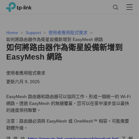
Click
Search
Menu
TP-Link, Reliably Smart
to
skip
the
navigation
Home
Support
使用者應用程式需求
bar
如何將路由器作為衛星設備新增到 EasyMesh 網路
如何將路由器作為衛星設備新增到
EasyMesh 網路
使用者應用程式需求
更新六月 9, 2025
EasyMesh 路由器和路由器可以協同工作，形成一個統一的 Wi-Fi
網路。透過 EasyMesh 的無縫覆蓋，您可以在家中漫步並以最快
的速度保持聯繫。
注意：路由器必須與 EasyMesh 或 OneMesh™ 相容。可能需要
韌體升級。
請造訪
https://www.tp-link.com/easymesh/product-list/
了解