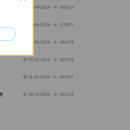
？
06-08-2018
359119
views
01-08-2025
129875
views
01-08-2025
184176
views
07-22-2019
325723
views
11-19-2025
207972
views
無
09-23-2025
391219
views