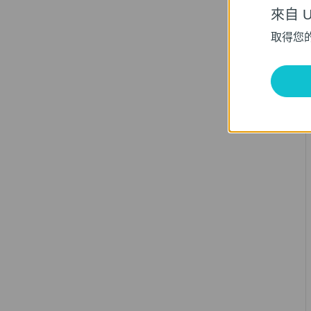
來自 Un
取得您