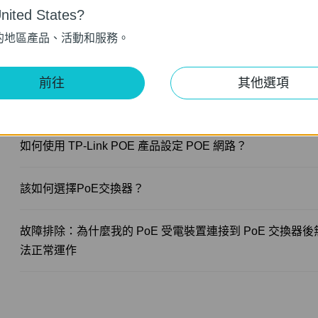
ited States?
如果電腦連接到非管理型交換器時網路速度很慢，該怎麼辦
的地區產品、活動和服務。
故障排除：交換器上網不穩定我該怎麼辦？
前往
其他選項
故障排除：我的交換器無法上網怎麼辦？
如何使用 TP-Link POE 產品設定 POE 網路？
該如何選擇PoE交換器？
故障排除：為什麼我的 PoE 受電裝置連接到 PoE 交換器後
法正常運作