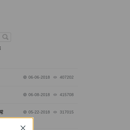
除
06-06-2018
407202
views
06-08-2018
415708
views
常
05-22-2018
317015
views
Close