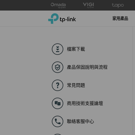
Click
to
TP-Link, Reliably Smart
skip
家用產品
the
navigation
bar
檔案下載
產品保固說明與流程
常見問題
商用技術支援論壇
聯絡客服中心