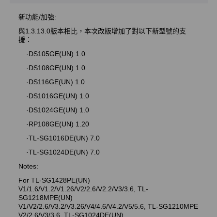
新功能/加強:
與1.3.13.0版本相比，本次改版增加了對以下新型號的支
援：
·DS105GE(UN) 1.0
·DS108GE(UN) 1.0
·DS116GE(UN) 1.0
·DS1016GE(UN) 1.0
·DS1024GE(UN) 1.0
·RP108GE(UN) 1.20
·TL-SG1016DE(UN) 7.0
·TL-SG1024DE(UN) 7.0
Notes:
For TL-SG1428PE(UN)
V1/1.6/V1.2/V1.26/V2/2.6/V2.2/V3/3.6, TL-
SG1218MPE(UN)
V1/V2/2.6/V3.2/V3.26/V4/4.6/V4.2/V5/5.6, TL-SG1210MPE
V2/2.6/V3/3.6, TL-SG1024DE(UN)