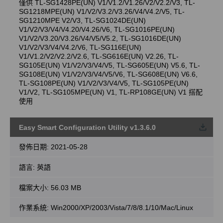
僅供 TL-SG1428PE(UN) V1/V1.2/V1.26/V2/V2.2/V3, TL-
SG1218MPE(UN) V1/V2/V3.2/V3.26/V4/V4.2/V5, TL-
SG1210MPE V2/V3, TL-SG1024DE(UN)
V1/V2/V3/V4/V4.20/V4.26/V6, TL-SG1016PE(UN)
V1/V2/V3.20/V3.26/V4/V5/V5.2, TL-SG1016DE(UN)
V1/V2/V3/V4/V4.2/V6, TL-SG116E(UN)
V1/V1.2/V2/V2.2/V2.6, TL-SG616E(UN) V2.26, TL-
SG105E(UN) V1/V2/V3/V4/V5, TL-SG605E(UN) V5.6, TL-
SG108E(UN) V1/V2/V3/V4/V5/V6, TL-SG608E(UN) V6.6,
TL-SG108PE(UN) V1/V2/V3/V4/V5, TL-SG105PE(UN)
V1/V2, TL-SG105MPE(UN) V1, TL-RP108GE(UN) V1 搭配
使用
Easy Smart Configuration Utility v1.3.6.0
載
發佈日期:
2021-05-28
語言:
英語
檔案大小:
56.03 MB
作業系統: Win2000/XP/2003/Vista/7/8/8.1/10/Mac/Linux