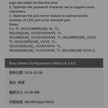
login the switch for the first time.
2. Optimize the password character set to support more
characters.
3. Optimize the port mirror feature to cannot set the
member of LAG port to be mirrored port.
Notes:
For TL-SG1218MPE(UN) V1, TL-
SG105E(UN)_V1/V2/V3/V4/V5, TL-
SG108E(UN)_V1/V2/V3/V4/V5, TL-SG108PE(UN)_V1/V2,
TL-SG1016PE(UN)_V1/V2, TL-
SG1016DE(UN)_V1/V2/V3/V4, TL-
SG1024DE(UN)_V1/V2/V3/V4, TL-SG116E(UN) V1/V1.2.
Easy Smart Configuration Utility v1.1.4.0
載
發佈日期:
2019-10-08
語言:
英語
檔案大小:
55.96 MB
作業系統: WinXP/Vista/7/8/10