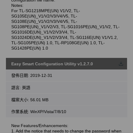
Notes:
For TL-SG1218MPE(UN) V1/V2, TL-
SG105E(UN)_V1/V2/V3/V4/V5, TL-
SG108E(UN)_V1/V2/V3/V4/V5, TL-
SG108PE(UN)_V1/V2/V3, TL-SG1016PE(UN)_V1/V2, TL-
SG1016DE(UN)_V1/V2/V3/V4, TL-
SG1024DE(UN)_V1/V2/V3/V4, TL-SG116E(UN) V1/V1.2,
TL-SG105PE(UN) 1.0, TL-RP108GE(UN) 1.0, TL-
SG1428PE(UN) 1.0
Easy Smart Configuration Utility v1.2.7.0
載
發佈日期:
2019-12-31
語言:
英語
檔案大小:
56.01 MB
作業系統: WinXP/Vista/7/8/10
New Features/Enhancements:
1. Add the notice that needs to change the password when