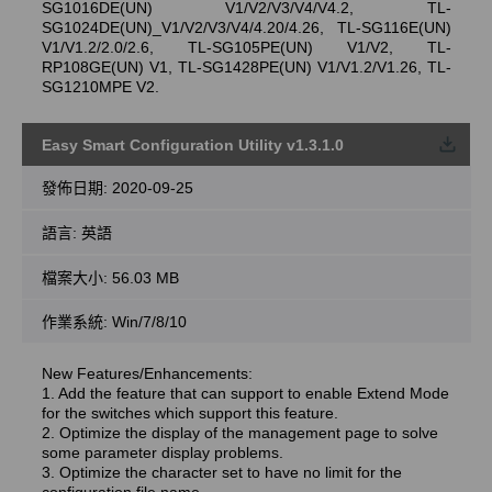
SG1016DE(UN) V1/V2/V3/V4/V4.2, TL-
SG1024DE(UN)_V1/V2/V3/V4/4.20/4.26, TL-SG116E(UN)
V1/V1.2/2.0/2.6, TL-SG105PE(UN) V1/V2, TL-
RP108GE(UN) V1, TL-SG1428PE(UN) V1/V1.2/V1.26, TL-
SG1210MPE V2.
Easy Smart Configuration Utility v1.3.1.0
載
發佈日期:
2020-09-25
語言:
英語
檔案大小:
56.03 MB
作業系統: Win/7/8/10
New Features/Enhancements:
1. Add the feature that can support to enable Extend Mode
for the switches which support this feature.
2. Optimize the display of the management page to solve
some parameter display problems.
3. Optimize the character set to have no limit for the
configuration file name.