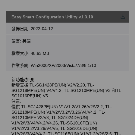
Easy Smart Configuration Utility v1.3.10
載
發佈日期:
2022-04-12
語言:
英語
檔案大小:
48.63 MB
作業系統: Win2000/XP/2003/Vista/7/8/8.1/10
新功能/加強:
新增支援 TL-SG1428PE(UN) V2/V2.20, TL-
SG1218MPE(UN) V4/V4.2, TL-SG1210MPE(UN) V3 和TL-
SG1016PE(UN) V5
注意:
僅供 TL-SG1428PE(UN) V1/V1.2/V1.26/V2/V2.2, TL-
SG1218MPE(UN) V1/V2/V3.2/V3.26/V4/V4.2, TL-
SG1210MPE V2/V3, TL-SG1024DE(UN)
V1/V2/V3/V4/V4.2/V4.26, TL-SG1016PE(UN)
V1/V2/V3.2/V3.26/V4/V5, TL-SG1016DE(UN)
V1/V2/V3/V4/V4.2, TL-SG116E(UN) V1/V1.2/V2/V2.6, TL-