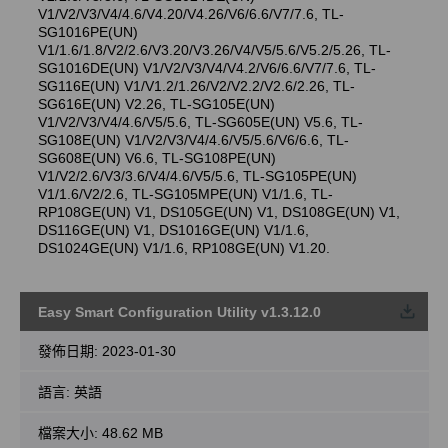
V1/V2/V3/V4/4.6/V4.20/V4.26/V6/6.6/V7/7.6, TL-
SG1016PE(UN)
V1/1.6/1.8/V2/2.6/V3.20/V3.26/V4/V5/5.6/V5.2/5.26, TL-
SG1016DE(UN) V1/V2/V3/V4/V4.2/V6/6.6/V7/7.6, TL-
SG116E(UN) V1/V1.2/1.26/V2/V2.2/V2.6/2.26, TL-
SG616E(UN) V2.26, TL-SG105E(UN)
V1/V2/V3/V4/4.6/V5/5.6, TL-SG605E(UN) V5.6, TL-
SG108E(UN) V1/V2/V3/V4/4.6/V5/5.6/V6/6.6, TL-
SG608E(UN) V6.6, TL-SG108PE(UN)
V1/V2/2.6/V3/3.6/V4/4.6/V5/5.6, TL-SG105PE(UN)
V1/1.6/V2/2.6, TL-SG105MPE(UN) V1/1.6, TL-
RP108GE(UN) V1, DS105GE(UN) V1, DS108GE(UN) V1,
DS116GE(UN) V1, DS1016GE(UN) V1/1.6,
DS1024GE(UN) V1/1.6, RP108GE(UN) V1.20.
Easy Smart Configuration Utility v1.3.12.0
載
發佈日期:
2023-01-30
語言:
英語
檔案大小:
48.62 MB