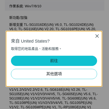
作業系統: Win/7/8/10
新功能/加強:
新增支援 TL-SG1016DE(UN) V6.0, TL-SG1024DE(UN)
V6.0, TL-SG116E(UN) V2.20, TL-SG1016PE(UN) V5.20,
TL-SG1218MPE(UN) V5.0, TL-SG1428PE(UN) V3.0, TL-
Close
SG616E(UN) V2.26, TL-SG608E(UN) V6.60, TL-
來自 United States?
SG605E(UN) V5.60, TL-SG105MPE(UN) V1.0
取得您的地區產品、活動和服務。
Notes:
前往
For TL-SG1428PE(UN) V1/V1.2/V1.26/V2/V2.2/V3, TL-
SG1218MPE(UN) V1/V2/V3.2/V3.26/V4/V4.2/V5, TL-
SG1210MPE V2/V3, TL-SG1024DE(UN)
其他選項
V1/V2/V3/V4/V4.20/V4.26/V6, TL-SG1016PE(UN)
V1/V2/V3.20/V3.26/V4/V5/V5.2, TL-SG1016DE(UN)
V1/V2/V3/V4/V4.2/V6, TL-SG116E(UN)
V1/V1.2/V2/V2.2/V2.6, TL-SG616E(UN) V2.26, TL-
SG105E(UN) V1/V2/V3/V4/V5, TL-SG605E(UN) V5.6, TL-
SG108E(UN) V1/V2/V3/V4/V5/V6, TL-SG608E(UN) V6.6,
TL-SG108PE(UN) V1/V2/V3/V4/V5, TL-SG105PE(UN)
V1/V2, TL-SG105MPE(UN) V1, TL-RP108GE(UN) V1