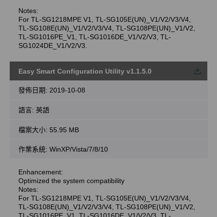
Notes:
For TL-SG1218MPE V1, TL-SG105E(UN)_V1/V2/V3/V4,
TL-SG108E(UN)_V1/V2/V3/V4, TL-SG108PE(UN)_V1/V2,
TL-SG1016PE_V1, TL-SG1016DE_V1/V2/V3, TL-
SG1024DE_V1/V2/V3.
Easy Smart Configuration Utility v1.1.5.0
載
發佈日期:
2019-10-08
語言:
英語
檔案大小:
55.95 MB
作業系統: WinXP/Vista/7/8/10
Enhancement:
Optimized the system compatibility
Notes:
For TL-SG1218MPE V1, TL-SG105E(UN)_V1/V2/V3/V4,
TL-SG108E(UN)_V1/V2/V3/V4, TL-SG108PE(UN)_V1/V2,
TL-SG1016PE_V1, TL-SG1016DE_V1/V2/V3, TL-