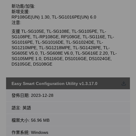
新功能/加強:
新增支援:
RP108GE(UN) 1.30, TL-SG1016PE(UN) 6.0
注意:
支援 TL-SG105E, TL-SG108E, TL-SG105PE, TL-
SG108PE, TL-RP108GE, RP108GE, TL-SG116E, TL-
SG1016PE, TL-SG1016DE, TL-SG1024DE, TL-
SG1210MPE, TL-SG1218MPE, TL-SG1428PE, TL-
SG605E V5.0, TL-SG608E V6.0, TL-SG616E 2.20, TL-
SG105MPE 1.0, DS116GE, DS1016GE, DS1024GE,
DS105GE, DS108GE
Easy Smart Configuration Utility v1.3.17.0
載
發佈日期:
2023-12-28
語言:
英語
檔案大小:
56.96 MB
作業系統: Windows