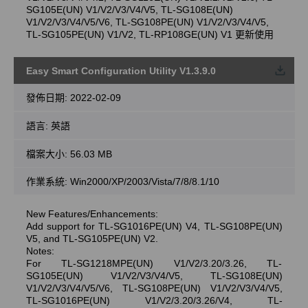
SG105E(UN) V1/V2/V3/V4/V5, TL-SG108E(UN)
V1/V2/V3/V4/V5/V6, TL-SG108PE(UN) V1/V2/V3/V4/V5,
TL-SG105PE(UN) V1/V2, TL-RP108GE(UN) V1 更新使用
Easy Smart Configuration Utility V1.3.9.0
載
發佈日期:
2022-02-09
語言:
英語
檔案大小:
56.03 MB
作業系統: Win2000/XP/2003/Vista/7/8/8.1/10
New Features/Enhancements:
Add support for TL-SG1016PE(UN) V4, TL-SG108PE(UN)
V5, and TL-SG105PE(UN) V2.
Notes:
For TL-SG1218MPE(UN) V1/V2/3.20/3.26, TL-
SG105E(UN) V1/V2/V3/V4/V5, TL-SG108E(UN)
V1/V2/V3/V4/V5/V6, TL-SG108PE(UN) V1/V2/V3/V4/V5,
TL-SG1016PE(UN) V1/V2/3.20/3.26/V4, TL-