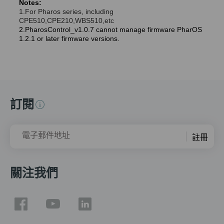
Notes:
1.For Pharos series, including
CPE510,CPE210,WBS510,etc
2.
PharosControl_v1.0.7 cannot manage firmware PharOS
1.2.1 or later firmware versions.
訂閱
電子郵件地址
註冊
關注我們