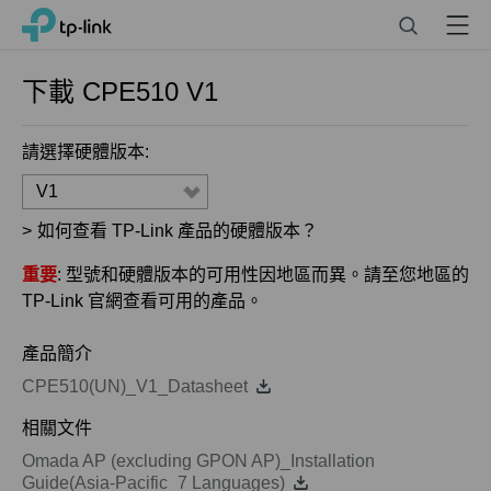
Click
Search
Menu
TP-Link, Reliably Smart
to
skip
the
下載
CPE510
V1
navigation
bar
請選擇硬體版本:
V1
>
如何查看 TP-Link 產品的硬體版本？
重要
: 型號和硬體版本的可用性因地區而異。請至您地區的
TP-Link 官網查看可用的產品。
產品簡介
CPE510(UN)_V1_Datasheet
相關文件
Omada AP (excluding GPON AP)_Installation
Guide(Asia-Pacific_7 Languages)