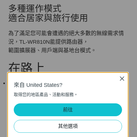
多種運作模式
適合居家與旅行使用
為了滿足您可能會遭遇的絕大多數的無線需求情
況，TL-WR810N能提供路由器，
範圍擴展器、用戶端與基地台模式。
在路上
Close
路由器模式
來自 United States?
立即創建一個私人無線網路並分享網際網路存取
取得您的地區產品、活動和服務。
給多個Wi-Fi設備。適合在大多數旅館使用。
前往
其他選項