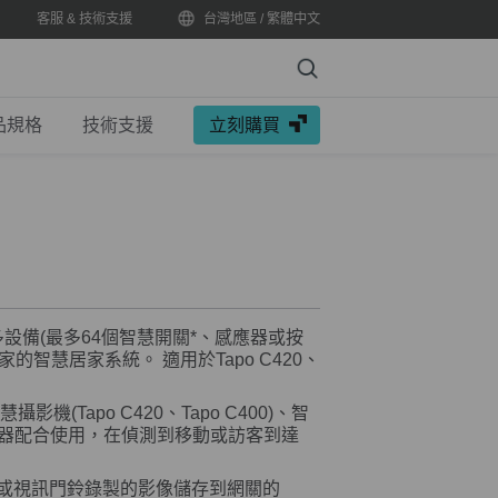
客服 & 技術支援
台灣地區 / 繁體中文
Search
品規格
技術支援
立刻購買
多設備(最多64個智慧開關
*
、感應器或按
家的智慧居家系統。 適用於Tapo C420、
攝影機(Tapo C420、Tapo C400)、智
、感應器配合使用，在偵測到移動或訪客到達
機或視訊門鈴錄製的影像儲存到網關的