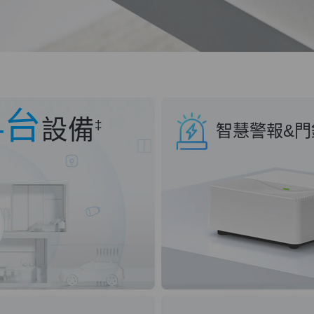
4台
設備
‡
智慧警報&門