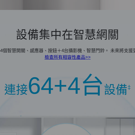
設備集中在智慧網關
64個智慧開關、感應器、按鈕＋4台攝影機、智慧門鈴。 未來將支援
檢查所有相容性產品>>
64+4台
連接
設備
‡