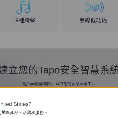
19種鈴聲
無線低功耗
建立您的Tapo安全智慧系
從Tapo設備
開始，建立您的智慧居家生活
‡
ited States?
的地區產品、活動和服務。