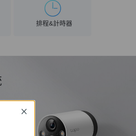
排程&計時器
統
Close