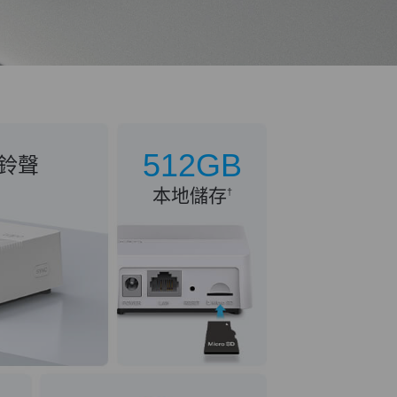
512GB
鈴聲
本地儲存
†