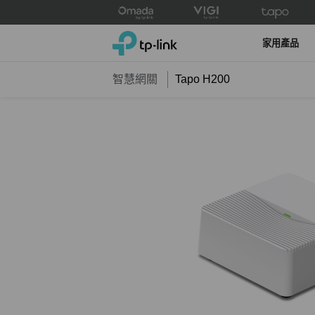
Click
to
TP-Link, Reliably Smart
skip
家用產品
the
navigation
智慧網關
Tapo H200
bar