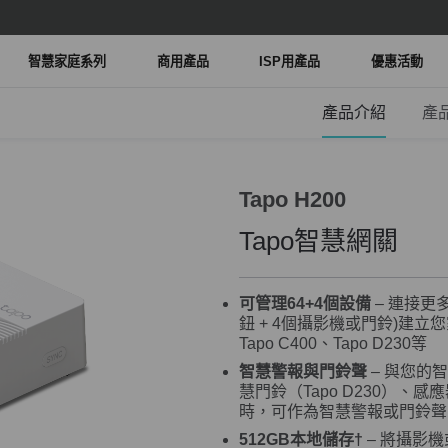
智慧家庭系列
商用產品
ISP用產品
優惠活動
產品介紹
產
Tapo H200
Tapo智慧網關
可管理64+4個設備
– 連接更
鈕 + 4個攝影機或門鈴)建立您
Tapo C400、Tapo D230等
智慧警報與門鈴聲
– 與您的智慧
慧門鈴（Tapo D230）
時，可作為智慧警報或門鈴聲
512GB本地儲存†
– 將攝影