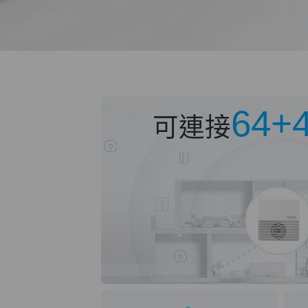
64+
可連接