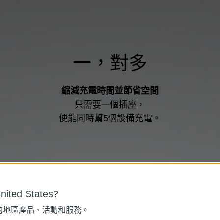
一，對多
一，對多
縮減充電時間並節省空間
優雅的圓形設計
在每一個USB埠之間提供更多空間，
只需要一個插座，
您可以輕鬆插入您的設備進行充電。
便能同時幫5個設備充電。
ited States?
一，對多
的地區產品、活動和服務。