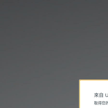
來自 Un
取得您