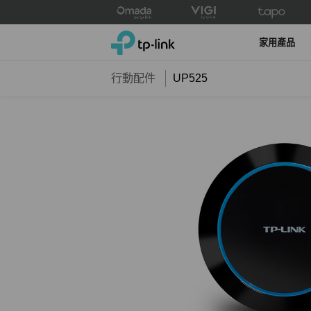
Click
to
TP-Link, Reliably Smart
skip
家用產品
the
navigation
行動配件
UP525
bar