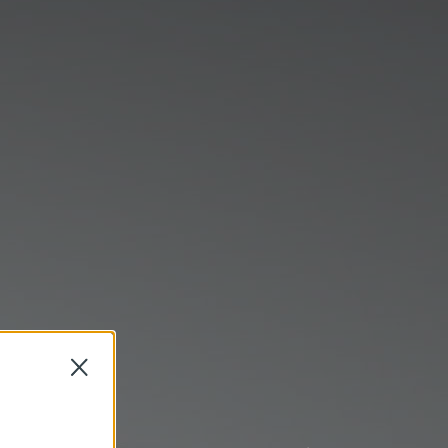
Close