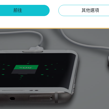
減少您的充電器數量
前往
其他選項
旅行時只需攜帶UP525及5條線，
而不用攜帶5個充電器。