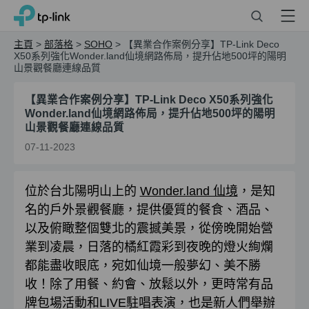
Click
Search
Menu
TP-Link, Reliably Smart
to
skip
主頁
>
部落格
>
SOHO
>
【異業合作案例分享】TP-Link Deco
the
X50系列強化Wonder.land仙境網路佈局，提升佔地500坪的陽明
山景觀餐廳連線品質
navigation
bar
【異業合作案例分享】TP-Link Deco X50系列強化
Wonder.land仙境網路佈局，提升佔地500坪的陽明
山景觀餐廳連線品質
07-11-2023
位於台北陽明山上的
Wonder.land 仙境
，是知
名的戶外景觀餐廳，提供優質的餐食、酒品、
以及俯瞰整個雙北的震撼美景，從傍晚開始營
業到凌晨，日落的橘紅霞彩到夜晚的燈火絢爛
都能盡收眼底，宛如仙境一般夢幻、美不勝
收！除了用餐、約會、放鬆以外，更時常有品
牌包場活動和LIVE駐唱表演，也是新人們舉辦