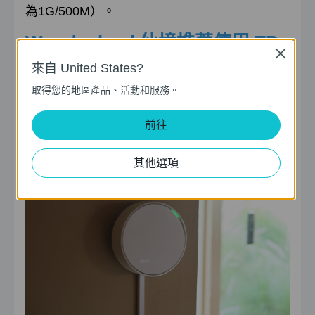
為1G/500M）。
Wonder.land 仙境推薦使用 TP-
Close
Link 網路路由器產品，提升 Wi-
來自 United States?
Fi 網速
取得您的地區產品、活動和服務。
Deco X50-PoE（AX3000 PoE Mesh Wi-
前往
Fi 6系統）
其他選項