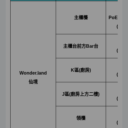
有線
主櫃檯
PoE
交
(
有線
De
主櫃台前方
Bar
台
(
有線
De
K
區
(
廚房
)
Wonder.land
(
有線
仙境
De
J
區
(
廚房上方二樓
)
(
有線
De
領檯
(
有線