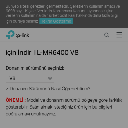
Bu web sitesi çerezler içermektedir. Çerezlerin kullanım amacı ve
6698 sayılı Kişisel Verilerin Korunması Kanunu uyarınca kişisel
verilerin kullanımına dair şirket politikası hakkında daha fazla bilgi
için
buraya
basınız.
Tekrar Gösterme
Click
Search
Menu
TP-Link, Reliably Smart
to
skip
the
için İndir
TL-MR6400
V8
navigation
bar
Donanım sürümünü seçiniz!:
V8
>
Donanım Sürümünü Nasıl Öğrenebilirim?
ÖNEMLİ :
Model ve donanım sürümü bölgeye göre farklılık
gösterebilir. Satın almak istediğiniz ürün için bu bilgileri
doğrulamayı unutmayınız.