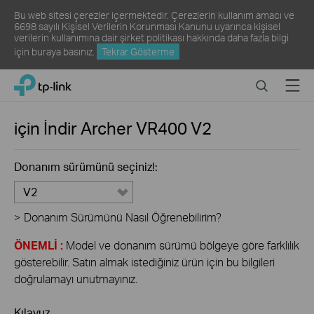
Bu web sitesi çerezler içermektedir. Çerezlerin kullanım amacı ve
6698 sayılı Kişisel Verilerin Korunması Kanunu uyarınca kişisel
verilerin kullanımına dair şirket politikası hakkında daha fazla bilgi
için
buraya
basınız.
Tekrar Gösterme
Click
Search
Menu
TP-Link, Reliably Smart
to
skip
the
için İndir
Archer VR400
V2
navigation
bar
Donanım sürümünü seçiniz!:
V2
>
Donanım Sürümünü Nasıl Öğrenebilirim?
ÖNEMLİ :
Model ve donanım sürümü bölgeye göre farklılık
gösterebilir. Satın almak istediğiniz ürün için bu bilgileri
doğrulamayı unutmayınız.
Kılavuz