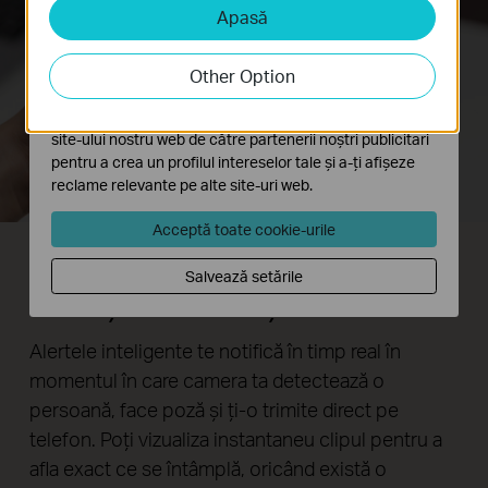
Apasă
Cookie-uri de analiză și marketing
Cookie-urile de analiză ne permit să analizăm activitățile
tale de pe site-ul nostru web a îmbunătăți și ajusta
Other Option
funcționalitatea site-ului.
Cookie-urile de marketing pot fi setate prin intermediul
site-ului nostru web de către partenerii noștri publicitari
pentru a crea un profilul intereselor tale și a-ți afișeze
reclame relevante pe alte site-uri web.
Acceptă toate cookie-urile
Mereu în alertă
Salvează setările
Primeşti notificări şi screenshots
Alertele inteligente te notifică în timp real în
momentul în care camera ta detectează o
persoană, face poză şi ţi-o trimite direct pe
telefon. Poţi vizualiza instantaneu clipul pentru a
afla exact ce se întâmplă, oricând există o