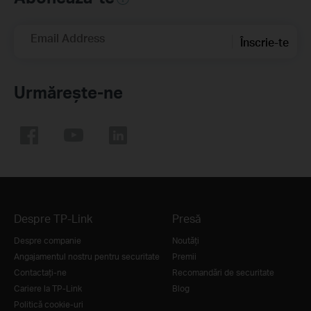
Email Address
Înscrie-te
Urmărește-ne
Despre TP-Link
Presă
Despre companie
Noutăţi
Angajamentul nostru pentru securitate
Premii
Contactați-ne
Recomandări de securitate
Cariere la TP-Link
Blog
Politică cookie-uri