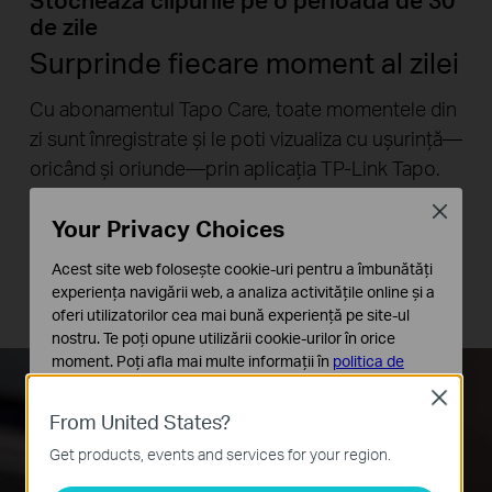
Stochează clipurile pe o perioadă de 30
de zile
Surprinde fiecare moment al zilei
Cu abonamentul Tapo Care, toate momentele din
zi sunt înregistrate și le poti vizualiza cu ușurință—
oricând și oriunde—prin aplicația TP-Link Tapo.
Clipurile înregistrate sunt salvate în cloud timp de
Close
Your Privacy Choices
30 de zile** pentru a fi accesate oricând,
indiferent de starea camerei (chiar dacă respectiva
Acest site web folosește cookie-uri pentru a îmbunătăți
experiența navigării web, a analiza activitățile online și a
cameră este deconectată sau furată).
oferi utilizatorilor cea mai bună experiență pe site-ul
nostru. Te poți opune utilizării cookie-urilor în orice
moment. Poți afla mai multe informații în
politica de
confidențialitate
.
Close
From United States?
Cookie-uri de bază
Aceste cookie-uri sunt necesare pentru funcționarea
Get products, events and services for your region.
site-ului web și nu pot fi dezactivate în sistemele tale