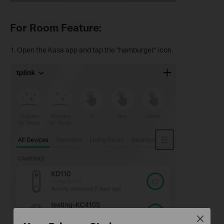
For Room Feature:
1. Open the Kasa app and tap the “hamburger” icon.
Close