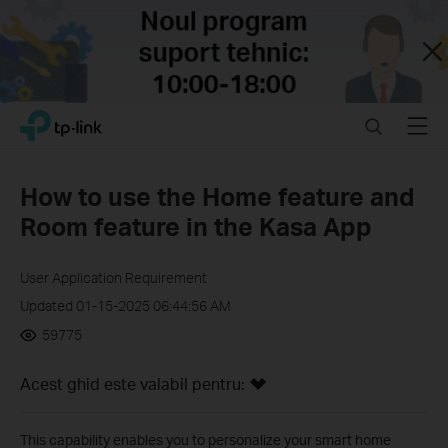
Close
Click
Search
Menu
TP-Link, Reliably Smart
to
skip
the
How to use the Home feature and
navigation
Room feature in the Kasa App
bar
User Application Requirement
Updated 01-15-2025 06:44:56 AM
59775
Acest ghid este valabil pentru:
This capability enables you to personalize your smart home