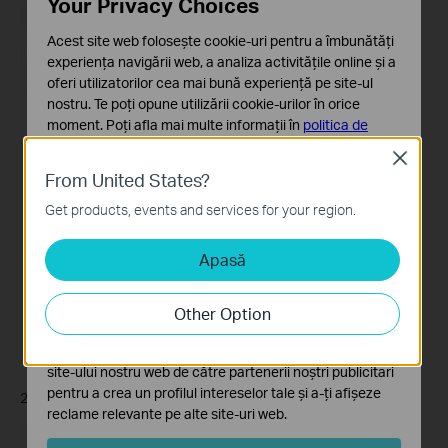
Your Privacy Choices
Acest site web folosește cookie-uri pentru a îmbunătăți
experiența navigării web, a analiza activitățile online și a
oferi utilizatorilor cea mai bună experiență pe site-ul
nostru. Te poți opune utilizării cookie-urilor în orice
moment. Poți afla mai multe informații în
politica de
confidențialitate
.
Close
From United States?
Cookie-uri de bază
Aceste cookie-uri sunt necesare pentru funcționarea
Get products, events and services for your region.
site-ului web și nu pot fi dezactivate în sistemele tale
Apasă
Cookie-uri de analiză și marketing
Cookie-urile de analiză ne permit să analizăm activitățile
tale de pe site-ul nostru web a îmbunătăți și ajusta
Other Option
funcționalitatea site-ului.
Cookie-urile de marketing pot fi setate prin intermediul
site-ului nostru web de către partenerii noștri publicitari
pentru a crea un profilul intereselor tale și a-ți afișeze
2. Tap “
Add Rooms
” to create a new room for your devices.
reclame relevante pe alte site-uri web.