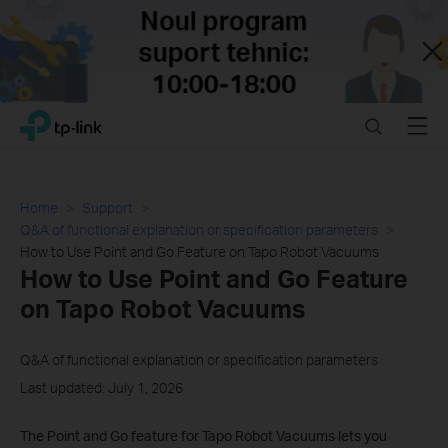
Close
Click
Search
Menu
TP-Link, Reliably Smart
to
skip
the
navigation
Home
Support
bar
Q&A of functional explanation or specification parameters
How to Use Point and Go Feature on Tapo Robot Vacuums
How to Use Point and Go Feature
on Tapo Robot Vacuums
Q&A of functional explanation or specification parameters
Last updated: July 1, 2026
The Point and Go feature for Tapo Robot Vacuums lets you