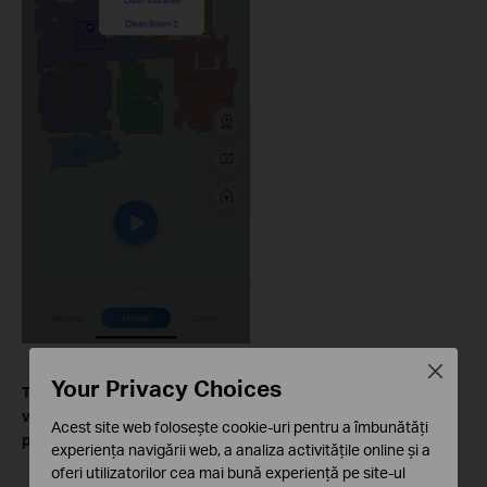
Close
Your Privacy Choices
To learn more about each function and configuration, please
visit the
Download Center
to download the manual for your
Acest site web folosește cookie-uri pentru a îmbunătăți
product.
experiența navigării web, a analiza activitățile online și a
oferi utilizatorilor cea mai bună experiență pe site-ul