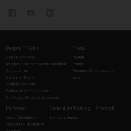
Despre TP-Link
Presă
Despre companie
Noutăţi
Angajamentul nostru pentru securitate
Premii
Contactați-ne
Recomandări de securitate
Cariere la TP-Link
Blog
Politică cookie-uri
Politica de Confidențialitate
Certificate ISO și alte documente
Parteneri
Centrul de Training
Promoții
Master Distributors
Biblioteca Digitală
Specialized Distributors
Resellers