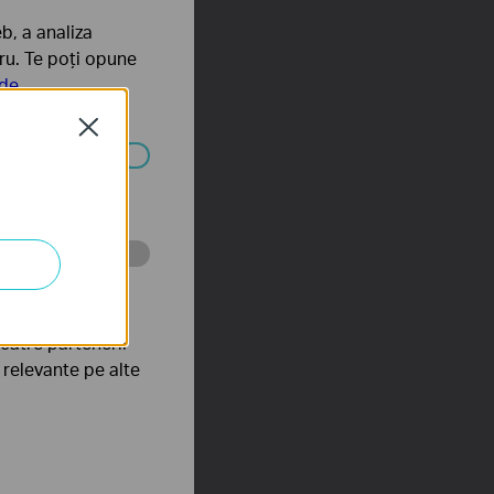
b, a analiza
tru. Te poți opune
 de
Close
ezactivate în
tru web a
către partenerii
e relevante pe alte