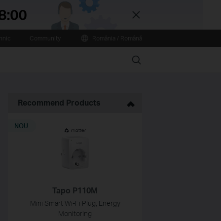
Close
hnic
Community
România / Română
Search
Recommend Products
NOU
Tapo P110M
Mini Smart Wi-Fi Plug, Energy
Monitoring