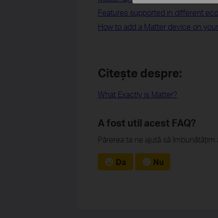
Features supported in different ec
How to add a Matter device on you
Citește despre:
What Exactly is Matter?
A fost util acest FAQ?
Părerea ta ne ajută să îmbunătățim 
Da
Nu