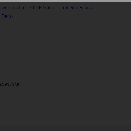
osystems for TP-Link Matter-Certified devices
r Deco
acest site.