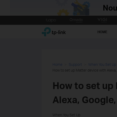
Click
to
TP-Link, Reliably Smart
skip
HOME
the
navigation
bar
Home
Support
When You Set Up
How to set up Matter device with Alexa
How to set up 
Alexa, Google
When You Set Up