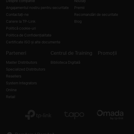
Despre companie
Noutăţi
Angajamentul nostru pentru securitate
Premii
Contactați-ne
Recomandări de securitate
Cariere la TP-Link
Blog
Politică cookie-uri
Politica de Confidențialitate
Certificate ISO și alte documente
Parteneri
Centrul de Training
Promoții
Master Distributors
Biblioteca Digitală
Specialized Distributors
Resellers
System Integrators
Online
Retail