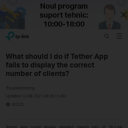
Close
Click
Search
Menu
TP-Link, Reliably Smart
to
skip
the
What should I do if Tether App
navigation
fails to display the correct
bar
number of clients?
Troubleshooting
Updated 12-08-2021 08:26:13 AM
90223
Tether App could display detailed clients info of TP-Link