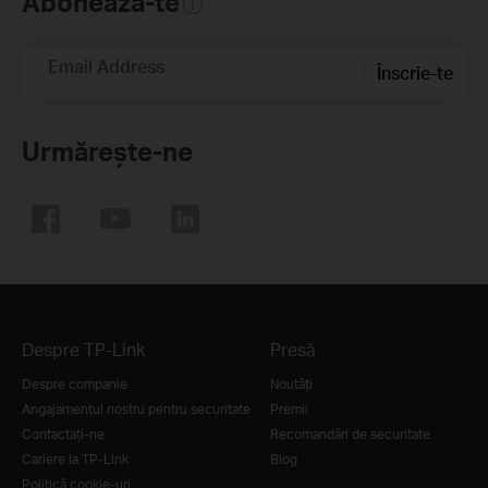
Abonează-te
Email Address
Înscrie-te
Urmărește-ne
Despre TP-Link
Presă
Despre companie
Noutăţi
Angajamentul nostru pentru securitate
Premii
Contactați-ne
Recomandări de securitate
Cariere la TP-Link
Blog
Politică cookie-uri