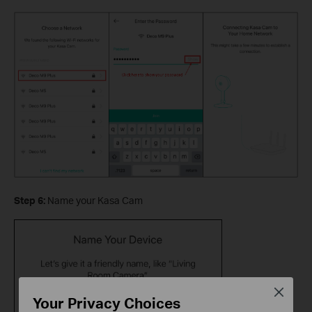
Step 6:
Name your Kasa Cam
Close
Your Privacy Choices