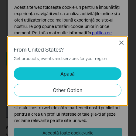
Acest site web folosește cookie-uri pentru a îmbunătăți
experiența navigării web, a analiza activitățile online și a
oferi utilizatorilor cea mai bună experiență pe site-ul
nostru. Te poți opune utilizării cookie-urilor în orice
moment. Poți afla mai multe informații în
politica de
confidențialitate
.
Close
From United States?
Cookie-uri de bază
Aceste cookie-uri sunt necesare pentru funcționarea
Get products, events and services for your region.
site-ului web și nu pot fi dezactivate în sistemele tale
Apasă
Cookie-uri de analiză și marketing
Cookie-urile de analiză ne permit să analizăm activitățile
tale de pe site-ul nostru web a îmbunătăți și ajusta
Other Option
funcționalitatea site-ului.
Cookie-urile de marketing pot fi setate prin intermediul
site-ului nostru web de către partenerii noștri publicitari
pentru a crea un profilul intereselor tale și a-ți afișeze
reclame relevante pe alte site-uri web.
Step 7:
Enable Activity Notifications. If you enable this function,
Acceptă toate cookie-urile
your camera can alert you whenever it detects motion. If you