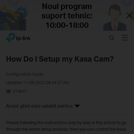
Close
Click
Search
Menu
TP-Link, Reliably Smart
to
skip
the
How Do I Setup my Kasa Cam?
navigation
bar
Configuration Guide
Updated 11-28-2022 06:44:27 AM
319647
Acest ghid este valabil pentru:
Please following the instructions step by step in this article to go
through the entire setup process, then you can control the Kasa