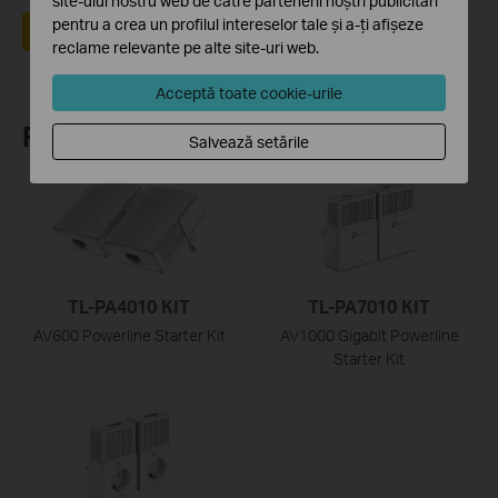
site-ului nostru web de către partenerii noștri publicitari
pentru a crea un profilul intereselor tale și a-ți afișeze
Da
Nu
reclame relevante pe alte site-uri web.
Acceptă toate cookie-urile
Recommend Products
Salvează setările
TL-PA4010 KIT
TL-PA7010 KIT
AV600 Powerline Starter Kit
AV1000 Gigabit Powerline
Starter Kit