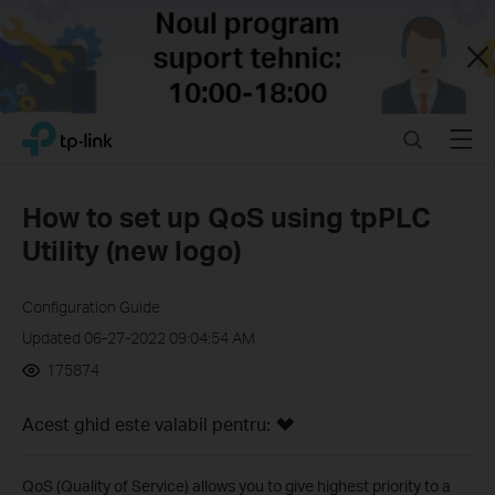
Close
Click
Search
Menu
TP-Link, Reliably Smart
to
skip
the
How to set up QoS using tpPLC
navigation
Utility (new logo)
bar
Configuration Guide
Updated 06-27-2022 09:04:54 AM
175874
Acest ghid este valabil pentru:
QoS (Quality of Service) allows you to give highest priority to a