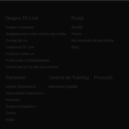
Despre TP-Link
Presă
Despre companie
Noutăţi
Angajamentul nostru pentru securitate
Premii
Contactați-ne
Recomandări de securitate
Cariere la TP-Link
Blog
Politică cookie-uri
Politica de Confidențialitate
Certificate ISO și alte documente
Parteneri
Centrul de Training
Promoții
Master Distributors
Biblioteca Digitală
Specialized Distributors
Resellers
System Integrators
Online
Retail