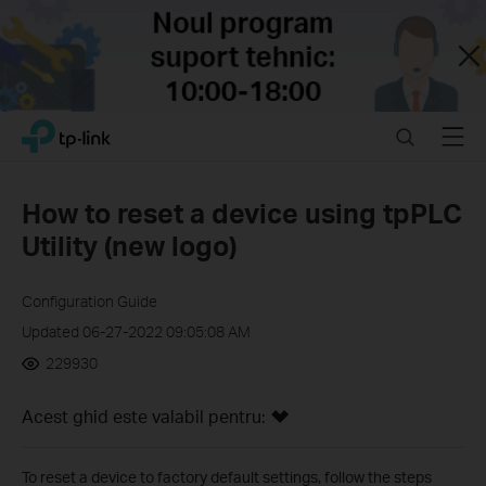
Close
Click
Search
Menu
TP-Link, Reliably Smart
to
skip
the
How to reset a device using tpPLC
navigation
Utility (new logo)
bar
Configuration Guide
Updated 06-27-2022 09:05:08 AM
229930
Acest ghid este valabil pentru:
To reset a device to factory default settings, follow the steps