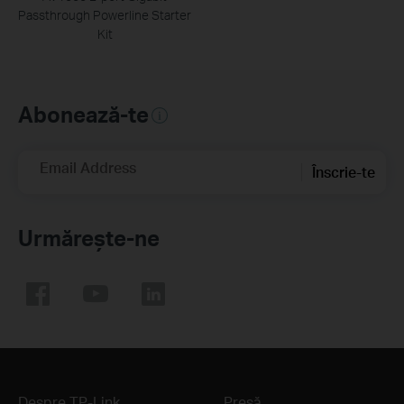
Passthrough Powerline Starter
Kit
Abonează-te
Email Address
Înscrie-te
Urmărește-ne
Despre TP-Link
Presă