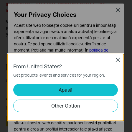
(HomePlugAV). In this case, refer to the device’s Quick
Close
Installation Guide to pair the device.
Your Privacy Choices
Get to know more details of each function and configuration
Acest site web folosește cookie-uri pentru a îmbunătăți
please go to
Download Center
to download the manual of
experiența navigării web, a analiza activitățile online și a
your product.
oferi utilizatorilor cea mai bună experiență pe site-ul
nostru. Te poți opune utilizării cookie-urilor în orice
moment. Poți afla mai multe informații în
politica de
confidențialitate
.
Close
From United States?
Întrebări similare:
Cookie-uri de bază
Aceste cookie-uri sunt necesare pentru funcționarea
Get products, events and services for your region.
site-ului web și nu pot fi dezactivate în sistemele tale
Cum se resetează TL-PS2011 la setările din fabrică?
Apasă
Cookie-uri de analiză și marketing
Cookie-urile de analiză ne permit să analizăm activitățile
A fost util acest FAQ?
tale de pe site-ul nostru web a îmbunătăți și ajusta
Other Option
Părerea ta ne ajută să îmbunătățim acest site.
funcționalitatea site-ului.
Cookie-urile de marketing pot fi setate prin intermediul
Da
Nu
site-ului nostru web de către partenerii noștri publicitari
pentru a crea un profilul intereselor tale și a-ți afișeze