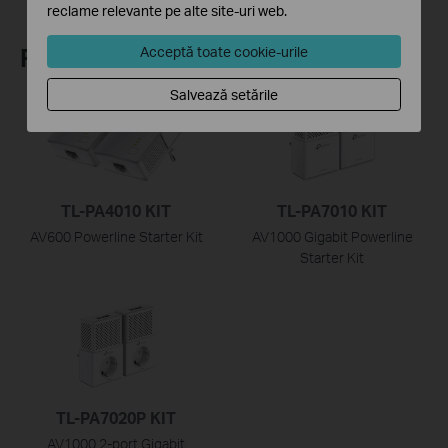
reclame relevante pe alte site-uri web.
Recommend Products
Acceptă toate cookie-urile
Salvează setările
TL-PA4010 KIT
TL-PA7010 KIT
AV600 Powerline Starter Kit
AV1000 Gigabit Powerline
Starter Kit
TL-PA7020P KIT
AV1000 2-port Gigabit