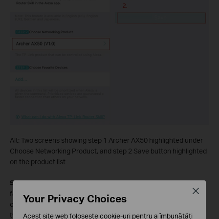
Alt: Two screens showing step 1 Archer AX50 highlighted under
Choose Networking Product, and step 2 Save button highlighted
on the product list
Step 3.
With the TP-Link Router Skill, you can prioritize your
Close
favorite personal devices for a certain time. For example, you
Your Privacy Choices
can say, “Alexa, ask TP-Link to prioritize my favorite devices for
two hours.”
Acest site web folosește cookie-uri pentru a îmbunătăți