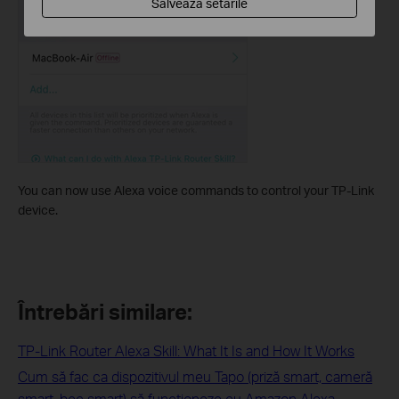
Salvează setările
You can now use Alexa voice commands to control your TP-Link
device.
Întrebări similare:
TP-Link Router Alexa Skill: What It Is and How It Works
Cum să fac ca dispozitivul meu Tapo (priză smart, cameră
smart, bec smart) să funcționeze cu Amazon Alexa