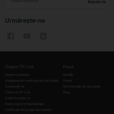
Email Address
Înscrie-te
Urmărește-ne
Despre TP-Link
Presă
Despre companie
Noutăţi
Angajamentul nostru pentru securitate
Premii
Contactați-ne
Recomandări de securitate
Cariere la TP-Link
Blog
Politică cookie-uri
Politica de Confidențialitate
Certificate ISO și alte documente