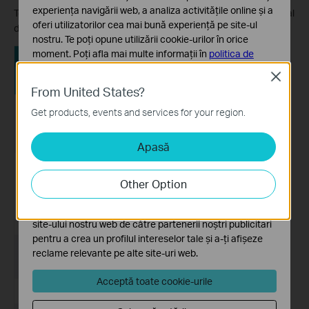
experiența navigării web, a analiza activitățile online și a
To choose your favorite devices, tap “Add…” then select personal
oferi utilizatorilor cea mai bună experiență pe site-ul
devices connected to your network from the device list.
nostru. Te poți opune utilizării cookie-urilor în orice
moment. Poți afla mai multe informații în
politica de
confidențialitate
.
Close
From United States?
Cookie-uri de bază
Aceste cookie-uri sunt necesare pentru funcționarea
Get products, events and services for your region.
site-ului web și nu pot fi dezactivate în sistemele tale
Apasă
Cookie-uri de analiză și marketing
Cookie-urile de analiză ne permit să analizăm activitățile
tale de pe site-ul nostru web a îmbunătăți și ajusta
Other Option
funcționalitatea site-ului.
Cookie-urile de marketing pot fi setate prin intermediul
site-ului nostru web de către partenerii noștri publicitari
pentru a crea un profilul intereselor tale și a-ți afișeze
reclame relevante pe alte site-uri web.
Acceptă toate cookie-urile