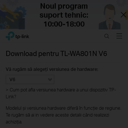
Close
Click
Search
Menu
TP-Link, Reliably Smart
to
skip
the
Download pentru
TL-WA801N
V6
navigation
bar
Vă rugăm să alegeți versiunea de hardware:
V6
>
Cum pot afla versiunea hardware a unui dispozitiv TP-
Link?
Modelul și versiunea hardware diferă în funcție de regiune.
Te rugăm să ai in vedere aceste detalii când realizezi
achiziția.