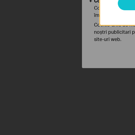
Cookie-uri de anal
Cookie-urile de ana
îmbunătăți și ajust
Cookie-urile de ma
noștri publicitari 
site-uri web.