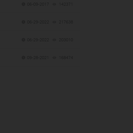
06-09-2017
142371
views
06-29-2022
217638
views
06-29-2022
203010
views
09-28-2021
168474
views