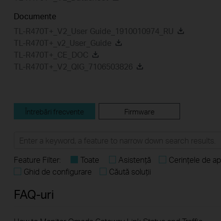
Documente
TL-R470T+_V2_User Guide_1910010974_RU
TL-R470T+_v2_User_Guide
TL-R470T+_CE_DOC
TL-R470T+_V2_QIG_7106503826
Întrebări frecvente
Firmware
Feature Filter:
Toate
Asistență
Cerințele de apl
Ghid de configurare
Căută soluții
FAQ-uri