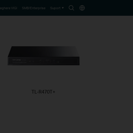
Search
Choose
eghere VIGI
SMB/Enterprise
Suport
icon
location
TL-R470T+