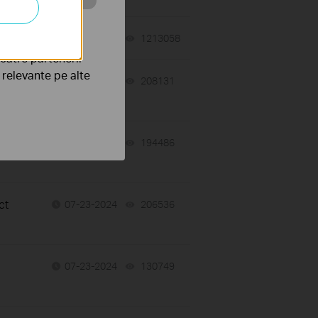
tru web a
06-18-2011
1213058
views
către partenerii
e relevante pe alte
09-09-2020
208131
views
07-23-2024
194486
views
ct
07-23-2024
206536
views
07-23-2024
130749
views