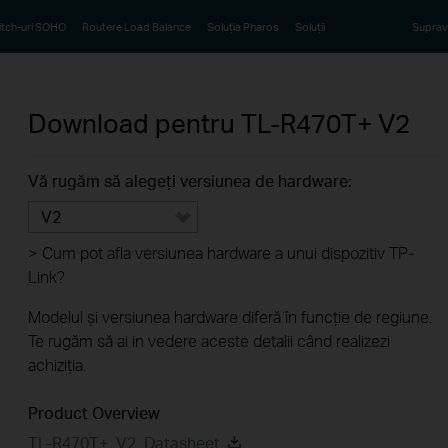
tch-uri SOHO
Routere Load Balance
Soluția Pharos
Soluții
Suprav
Download pentru
TL-R470T+
V2
Vă rugăm să alegeți versiunea de hardware:
V2
>
Cum pot afla versiunea hardware a unui dispozitiv TP-
Link?
Modelul și versiunea hardware diferă în funcție de regiune.
Te rugăm să ai in vedere aceste detalii când realizezi
achiziția.
Product Overview
TL-R470T+_V2_Datasheet