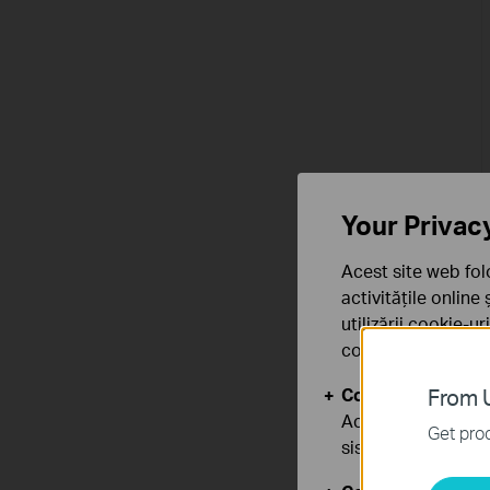
Your Privac
Acest site web fol
activitățile online
utilizării cookie-u
confidențialitate
.
Cookie-uri de baz
From U
Aceste cookie-uri 
Get prod
sistemele tale