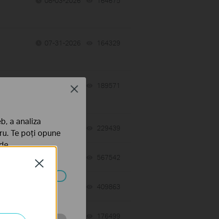
08-03-2026
164675
views
07-31-2026
164329
views
r
07-31-2026
189571
views
Close
b, a analiza
04-23-2019
229439
views
tru. Te poți opune
 de
07-27-2026
567542
views
Close
06-19-2011
409863
views
ezactivate în
07-21-2026
176499
views