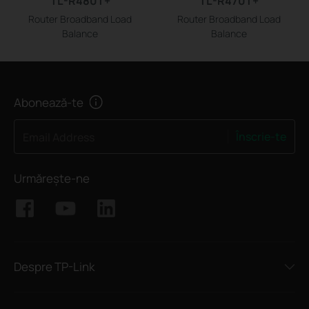
TL-R480T+
TL-R470T+
Router Broadband Load
Router Broadband Load
Balance
Balance
Abonează-te
Înscrie-te
Email Address
Urmărește-ne
Despre TP-Link