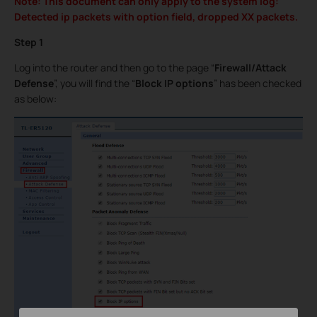
Note: This document can only apply to the system log:
Detected ip packets with option field, dropped XX packets.
Step 1
Log into the router and then go to the page “
Firewall/Attack
Defense
”, you will find the “
Block IP options
” has been checked
as below: