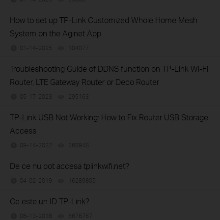
How to set up TP-Link Customized Whole Home Mesh
System on the Aginet App
01-14-2025
104077
views
Troubleshooting Guide of DDNS function on TP-Link Wi-Fi
Router, LTE Gateway Router or Deco Router
05-17-2023
295163
views
TP-Link USB Not Working: How to Fix Router USB Storage
Access
09-14-2022
268948
views
De ce nu pot accesa tplinkwifi.net?
04-02-2019
16289805
views
Ce este un ID TP-Link?
06-13-2018
6676767
views