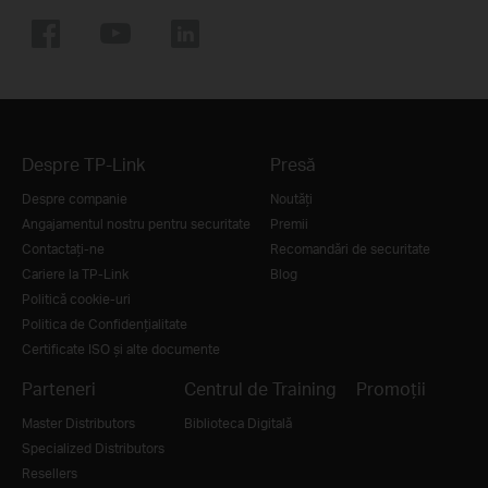
Despre TP-Link
Presă
Despre companie
Noutăţi
Angajamentul nostru pentru securitate
Premii
Contactați-ne
Recomandări de securitate
Cariere la TP-Link
Blog
Politică cookie-uri
Politica de Confidențialitate
Certificate ISO și alte documente
Parteneri
Centrul de Training
Promoții
Master Distributors
Biblioteca Digitală
Specialized Distributors
Resellers