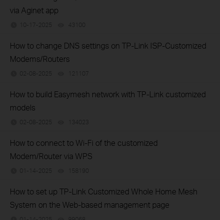
via Aginet app
10-17-2025
43100
views
How to change DNS settings on TP-Link ISP-Customized
Modems/Routers
02-08-2025
121107
views
How to build Easymesh network with TP-Link customized
models
02-08-2025
134023
views
How to connect to Wi-Fi of the customized
Modem/Router via WPS
01-14-2025
158190
views
How to set up TP-Link Customized Whole Home Mesh
System on the Web-based management page
01-14-2025
99068
views