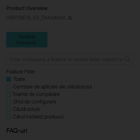
Product Overview
HB810(EU)_V2_Datasheet
Întrebări
frecvente
Feature Filter:
Toate
Cerințele de aplicare ale utilizatorului
Înainte de cumpărare
Ghid de configurare
Căută soluții
Când instalezi produsul
FAQ-uri