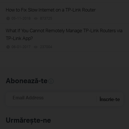
How to Fix Slow Internet on a TP-Link Router
05-11-2018
873725
views
What If You Cannot Remotely Manage TP-Link Routers via
TP-Link App?
06-01-2017
237004
views
Abonează-te
Email Address
Înscrie-te
Urmărește-ne