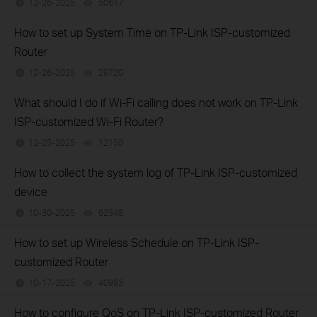
12-26-2025
50617
views
How to set up System Time on TP-Link ISP-customized
Router
12-26-2025
29720
views
What should I do if Wi-Fi calling does not work on TP-Link
ISP-customized Wi-Fi Router?
12-25-2025
12150
views
How to collect the system log of TP-Link ISP-customized
device
10-30-2025
62348
views
How to set up Wireless Schedule on TP-Link ISP-
customized Router
10-17-2025
40993
views
How to configure QoS on TP-Link ISP-customized Router