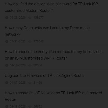
How do I find the device login password for TP-Link ISP-
customized Modem Router?
05-26-2026
138277
views
How many Deco units can I add to my Deco mesh
network?
07-31-2023
775042
views
How to choose the encryption method for my IoT devices
on an ISP-Customized Wi-Fi7 Router
04-16-2026
30364
views
Upgrade the Firmware of TP-Link Aginet Router
04-07-2026
31468
views
How to create an IoT Network on TP‑Link ISP‑customized
Router
03-18-2026
26652
views