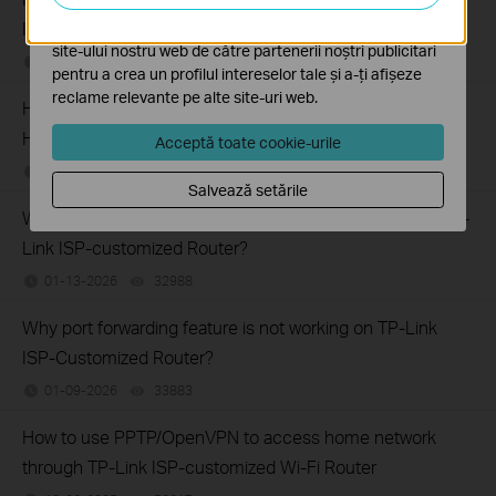
ISP-customized router
Cookie-urile de marketing pot fi setate prin intermediul
site-ului nostru web de către partenerii noștri publicitari
01-26-2026
88425
views
pentru a crea un profilul intereselor tale și a-ți afișeze
reclame relevante pe alte site-uri web.
How to reset or reboot TP-Link ISP-customized Whole
Home Mesh Wi Fi System
Acceptă toate cookie-urile
01-20-2026
28088
views
Salvează setările
What if my NAS device doesn’t work properly with the TP-
Link ISP-customized Router?
01-13-2026
32988
views
Why port forwarding feature is not working on TP-Link
ISP-Customized Router?
01-09-2026
33883
views
How to use PPTP/OpenVPN to access home network
through TP-Link ISP-customized Wi-Fi Router