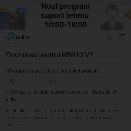
Close
Click
Search
Menu
TP-Link, Reliably Smart
to
skip
the
Download pentru
HB810
V2
navigation
bar
Vă rugăm să alegeți versiunea de hardware:
V2
>
Cum pot afla versiunea hardware a unui dispozitiv TP-
Link?
Modelul și versiunea hardware diferă în funcție de regiune.
Te rugăm să ai in vedere aceste detalii când realizezi
achiziția.