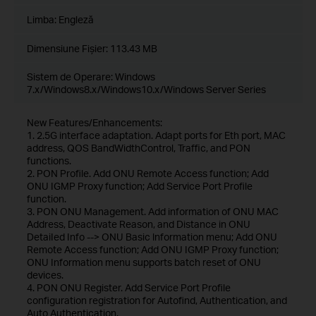
Limba:
Engleză
Dimensiune Fişier:
113.43 MB
Sistem de Operare: Windows
7.x/Windows8.x/Windows10.x/Windows Server Series
New Features/Enhancements:
1. 2.5G interface adaptation. Adapt ports for Eth port, MAC
address, QOS BandWidthControl, Traffic, and PON
functions.
2. PON Profile. Add ONU Remote Access function; Add
ONU IGMP Proxy function; Add Service Port Profile
function.
3. PON ONU Management. Add information of ONU MAC
Address, Deactivate Reason, and Distance in ONU
DetaiIed Info --> ONU Basic lnformation menu; Add ONU
Remote Access function; Add ONU IGMP Proxy function;
ONU Information menu supports batch reset of ONU
devices.
4. PON ONU Register. Add Service Port Profile
configuration registration for Autofind, Authentication, and
Auto Authentication.