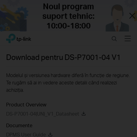
Close
Click
Search
Menu
TP-Link, Reliably Smart
to
skip
the
Download pentru
DS-P7001-04
V1
navigation
bar
Modelul și versiunea hardware diferă în funcție de regiune.
Te rugăm să ai in vedere aceste detalii când realizezi
achiziția.
Product Overview
DS-P7001-04(UN)_V1_Datasheet
Documente
DPMS User Guide