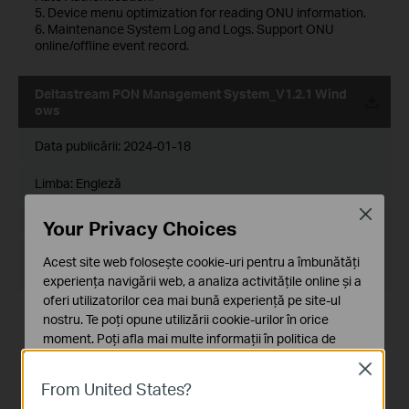
5. Device menu optimization for reading ONU information.
6. Maintenance System Log and Logs. Support ONU
online/offline event record.
Deltastream PON Management System_V1.2.1 Wind
ows
Data publicării:
2024-01-18
Limba:
Engleză
Close
Dimensiune Fişier:
113.19 MB
Your Privacy Choices
Sistem de Operare: Windows
Acest site web folosește cookie-uri pentru a îmbunătăți
7.x/Windows8.x/Windows10.x/Windows Server Series
experiența navigării web, a analiza activitățile online și a
oferi utilizatorilor cea mai bună experiență pe site-ul
New Features:
nostru. Te poți opune utilizării cookie-urilor în orice
1.L2 Function
moment. Poți afla mai multe informații în
politica de
Eth port and MAC address modules are compatible with
confidențialitate
.
40G ports and XGSPON ports.
Close
2.QoS Function
From United States?
Cookie-uri de bază
The Class of Service DSCP module adjusts the Remap