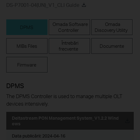
DS-P7001-04(UN)_V1_CLI Guide
Omada Software
Omada
DPMS
Controller
Discovery Utility
Întrebări
MIBs Files
Documente
frecvente
Firmware
DPMS
The DPMS Controller is used to manage multiple OLT
devices intensively.
Deltastream PON Management System_V1.2.2 Wind
ows
Data publicării:
2024-04-16