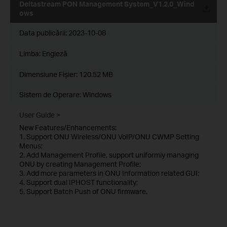
Deltastream PON Management System_V1.2.0_Wind
ows
Data publicării:
2023-10-08
Limba:
Engleză
Dimensiune Fişier:
120.52 MB
Sistem de Operare: Windows
User Guide >
New Features/Enhancements:
1. Support ONU Wireless/ONU VoIP/ONU CWMP Setting
Menus;
2. Add Management Profile, support uniformly managing
ONU by creating Management Profile;
3. Add more parameters in ONU Information related GUI;
4. Support dual IPHOST functionality;
5. Support Batch Push of ONU firmware.