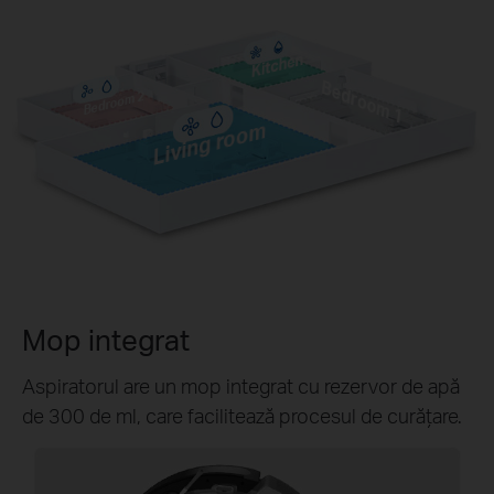
Kitchen
Bedroom 1
Bedroom 2
Living room
Mop integrat
Bucătărie
Bucătărie
Bucătărie
Kitchen
Kitchen
Aspiratorul are un mop integrat cu rezervor de apă
Bedroom 1
Bedroom 1
Dormitor 1
Dormitor 1
Dormitor 1
Bedroom 2
Bedroom 2
Dormitor 2
Dormitor 2
Dormitor 2
de 300 de ml, care facilitează procesul de curățare.
Living room
Living room
Living room
Living room
Living room