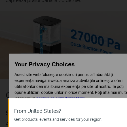
Your Privacy Choices
Acest site web folosește cookie-uri pentru a îmbunătăți
experiența navigării web, a analiza activitățile online și a oferi
utilizatorilor cea mai bună experiență pe site-ul nostru. Te poți
opune utilizării cookie-urilor în orice moment. Poți afla mai mult
Curățare personalizată
informații în
politica de confidențialitate
.
Cookie-uri de bază
From United States?
Selectare cameră principală
Aceste cookie-uri sunt necesare pentru funcționarea site-ului
Get products, events and services for your region.
web și nu pot fi dezactivate în sistemele tale
Accurately recognizes different floors and creates