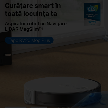
Curățare smart în
toată locuința ta
Aspirator robot cu Navigare
LiDAR MagSlim™
Tapo RV20 Mop Plus