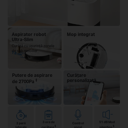
Aspirator robot
Mop integrat
Ultra-Slim
Curăță cu ușurință zonele
de sub mobilier
7.8 cm
Putere de aspirare
Curățare
‡
personalizată
de 2700Pa
3 ore de
51 dB Mod
2 perii
Control
§
§
laterale
curățare
vocal
silențios