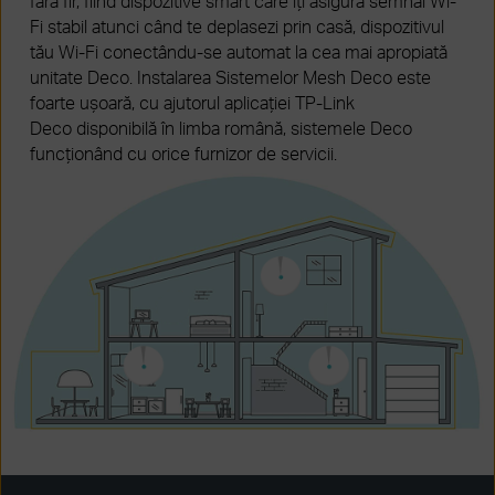
fără fir, fiind dispozitive smart care îți asigură semnal Wi-
Fi stabil atunci când te deplasezi prin casă, dispozitivul
tău Wi-Fi conectându-se automat la cea mai apropiată
unitate Deco. Instalarea Sistemelor Mesh Deco este
foarte ușoară, cu ajutorul aplicației TP-Link
Deco disponibilă în limba română, sistemele Deco
funcționând cu orice furnizor de servicii.