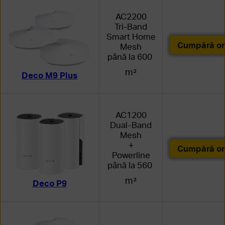
AC2200
Tri-Band
Smart Home
Cumpără on
Mesh
până la 600
m²
Deco M9 Plus
AC1200
Dual-Band
Mesh
+
Cumpără on
Powerline
până la 560
m²
Deco P9