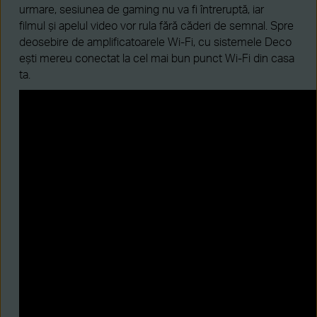
urmare, sesiunea de gaming nu va fi întreruptă, iar
filmul și apelul video vor rula fără căderi de semnal. Spre
deosebire de amplificatoarele Wi-Fi, cu sistemele Deco
ești mereu conectat la cel mai bun punct Wi-Fi din casa
ta.