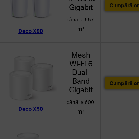
Cumpără on
Gigabit
până la 557
m²
Deco X90
Mesh
Wi-Fi 6
Dual-
Band
Cumpără on
Gigabit
până la 600
Deco X50
m²