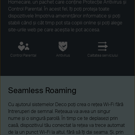
Homecare, un pachet care conține Protecție Antivirus și
Control Parental. În acest fel, îți poți proteja toate
dispozitivele împotriva amenințărior informatice și poți
stabili când și cât timp pot sta copiii online și poți alege
site-urile web pe care aceștia le pot accesa.
Control Parental
Antivirus
Calitatea serviciului
Seamless Roaming
Cu ajutorul sistemelor Deco poți crea o rețea Wi-Fi fără
întreruperi de semnal. Rețeaua va avea un singur
nume și o singură parolă. În timp ce te deplasezi prin
casă, dispozitivul tău conectat la rețea va trece automat
de la un punct Wi-Fi la altul, fără să îți dai seama. Și, prin