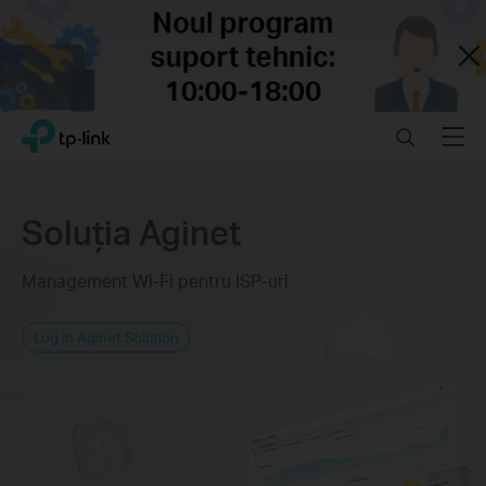
Close
Click
Search
Menu
TP-Link, Reliably Smart
to
skip
the
navigation
Soluția Aginet
bar
Management Wi-Fi pentru ISP-uri
Log in Aginet Solution