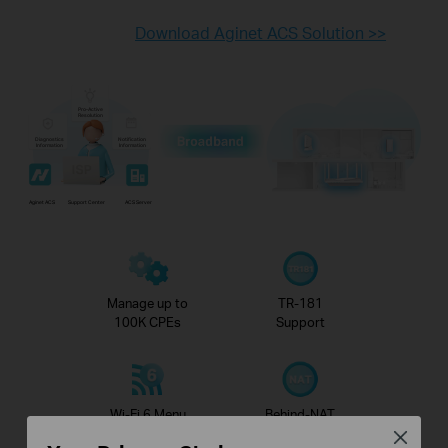
Download Aginet ACS Solution >>
Pro-Active
Resolution
Diagnostics
Notification
Information
Information
Aginet ACS
Support Center
ACS Server
Manage up to
TR-181
100K CPEs
Support
Wi-Fi 6 Menu
Behind-NAT
Configuration
Management
Close