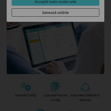
Acceptă toate cookie-urile
Download Aginet Config >>
Salvează setările
General Config
Logo and Favicon
Keep New Defaults in
Config
Devices