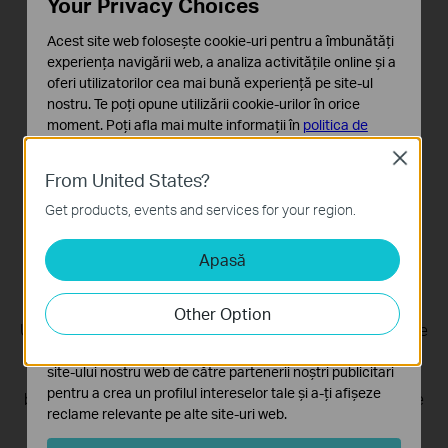
Your Privacy Choices
Acest site web folosește cookie-uri pentru a îmbunătăți
experiența navigării web, a analiza activitățile online și a
Neighboring AP
Remote Firmware
oferi utilizatorilor cea mai bună experiență pe site-ul
Survey Visualization
Batch Update
nostru. Te poți opune utilizării cookie-urilor în orice
moment. Poți afla mai multe informații în
politica de
confidențialitate
.
Close
From United States?
Cookie-uri de bază
Multi-Role
Performance
Aceste cookie-uri sunt necesare pentru funcționarea
Account
Test
Get products, events and services for your region.
site-ului web și nu pot fi dezactivate în sistemele tale
Apasă
Cookie-uri de analiză și marketing
Cookie-urile de analiză ne permit să analizăm activitățile
Aginet Config
tale de pe site-ul nostru web a îmbunătăți și ajusta
Other Option
funcționalitatea site-ului.
Use Aginet Config to deploy ISP-customized config as the
Cookie-urile de marketing pot fi setate prin intermediul
default for all devices. The configuration will stay when
site-ului nostru web de către partenerii noștri publicitari
your customers restore their devices with the reset
pentru a crea un profilul intereselor tale și a-ți afișeze
button, reducing your operational costs and maintenance
reclame relevante pe alte site-uri web.
fees.