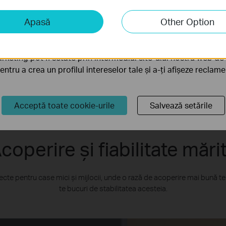
iză și marketing
Apasă
Other Option
liză ne permit să analizăm activitățile tale de pe site-ul nos
a funcționalitatea site-ului.
rketing pot fi setate prin intermediul site-ului nostru web de 
pentru a crea un profilul intereselor tale și a-ți afișeze reclam
Acceptă toate cookie-urile
Salvează setările
coperire și fiabilitate mări
cte pentru case mici și mijlocii, unde o rază de acoperire mai bună te
te bucuri de stabilitatea acesteia.