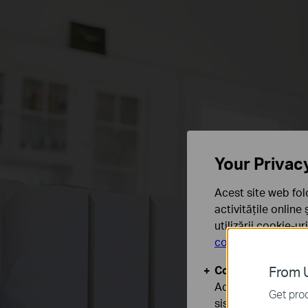
Your Privac
Acest site web fol
activitățile online
utilizării cookie-u
confidențialitate
.
Cookie-uri de baz
From U
Aceste cookie-uri 
Get prod
sistemele tale