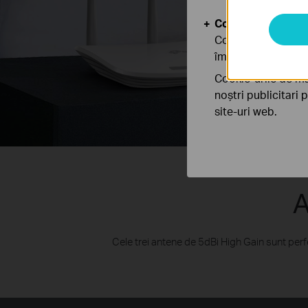
Cookie-uri de anal
Cookie-urile de ana
îmbunătăți și ajust
Cookie-urile de ma
noștri publicitari 
site-uri web.
A
Cele trei antene de 5dBi High Gain sunt perfe