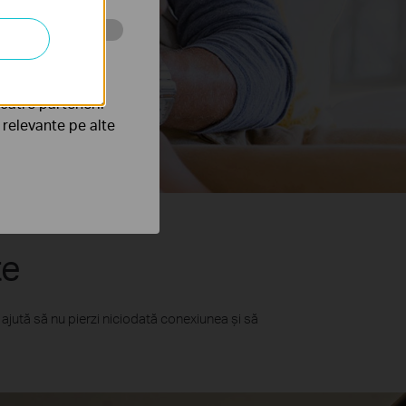
tru web a
către partenerii
e relevante pe alte
te
 ajută să nu pierzi niciodată conexiunea și să