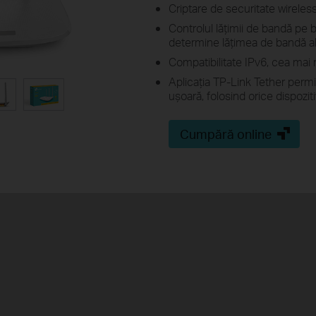
Criptare de securitate wirele
Controlul lăţimii de bandă pe 
determine lăţimea de bandă al
Compatibilitate IPv6, cea mai 
Aplicația TP-Link Tether permi
ușoară, folosind orice dispozi
Cumpără online