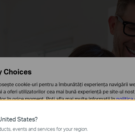
y Choices
osește cookie-uri pentru a îmbunătăți experiența navigării we
 și a oferi utilizatorilor cea mai bună experiență pe site-ul nos
rilor în orice moment. Poți afla mai multe informații în
politica
ă
nited States?
sunt necesare pentru funcționarea site-ului web și nu pot fi d
ucts, events and services for your region.