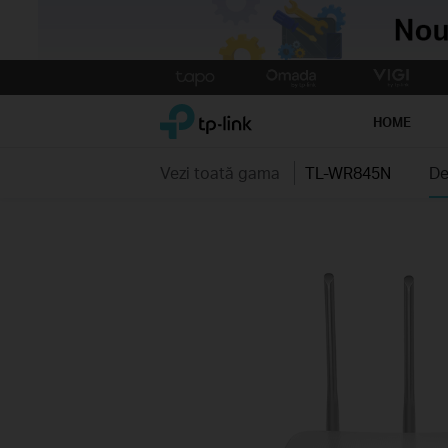
Click
to
TP-Link, Reliably Smart
skip
HOME
the
navigation
Vezi toată gama
TL-WR845N
De
bar