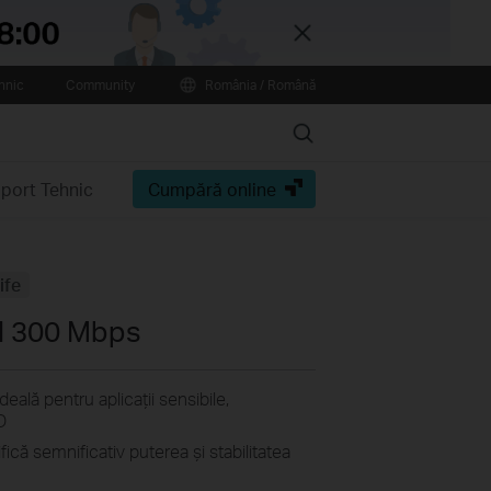
Close
hnic
Community
România / Română
Search
port Tehnic
Cumpără online
ife
N 300 Mbps
eală pentru aplicaţii sensibile,
D
ică semnificativ puterea şi stabilitatea