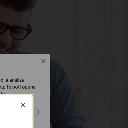
Close
b, a analiza
tru. Te poți opune
 de
Close
ezactivate în