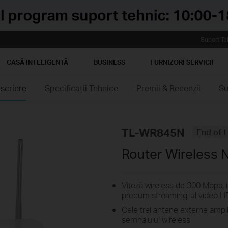
Suport Te
CASĂ INTELIGENTĂ
BUSINESS
FURNIZORI SERVICII
scriere
Specificaţii Tehnice
Premii & Recenzii
Su
TL-WR845N
End of L
Router Wireless 
Viteză wireless de 300 Mbps, id
precum streaming-ul video H
Cele trei antene externe amplif
semnalului wireless