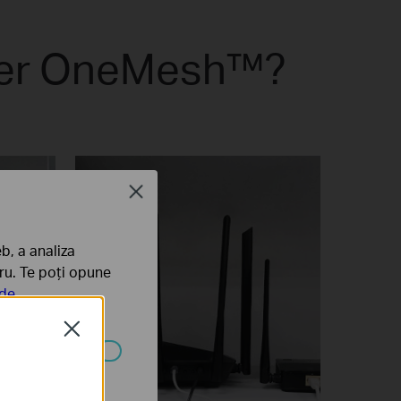
nder OneMesh™?
Close
b, a analiza
tru. Te poți opune
 de
Close
ezactivate în