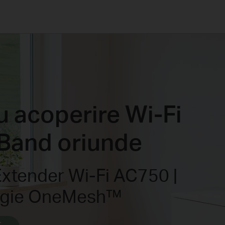
u acoperire Wi-Fi
Band oriunde
xtender Wi-Fi AC750 |
ogie OneMesh™