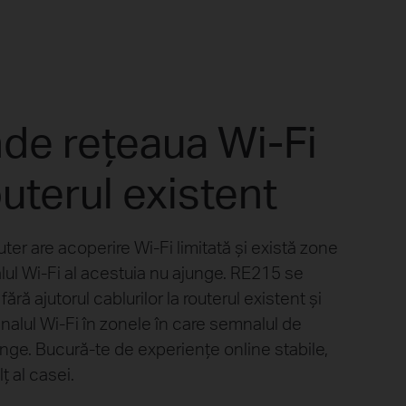
nde rețeaua Wi-Fi
uterul existent
uter are acoperire Wi-Fi limitată și există zone
ul Wi-Fi al acestuia nu ajunge. RE215 se
ră ajutorul cablurilor la routerul existent și
alul Wi-Fi în zonele în care semnalul de
unge. Bucură-te de experiențe online stabile,
lț al casei.