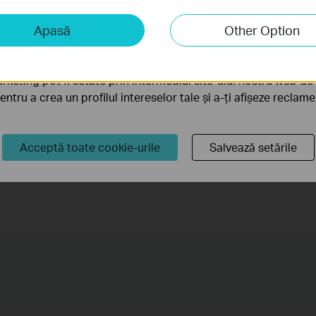
iză și marketing
Apasă
Other Option
liză ne permit să analizăm activitățile tale de pe site-ul nos
a funcționalitatea site-ului.
rketing pot fi setate prin intermediul site-ului nostru web de 
zi conexiunea în timp
Semnalul Wi-Fi nu t
pentru a crea un profilul intereselor tale și a-ți afișeze reclam
e deplasezi prin casă?
prin pereții și podele
groase?
Acceptă toate cookie-urile
Salvează setările