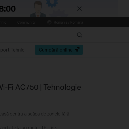
Close
hnic
Community
România / Română
Search
port Tehnic
Cumpără online
i-Fi AC750 | Tehnologie
casă pentru a scăpa de zonele fără
ându-te la un router TP-Link