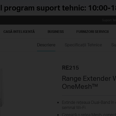
Suport Te
CASĂ INTELIGENTĂ
BUSINESS
FURNIZORI SERVICII
Descriere
Specificaţii Tehnice
Su
RE215
Range Extender W
OneMesh™
Extinde rețeaua Dual-Band în 
semnal Wi-Fi
Creează o rețea Mesh, conect