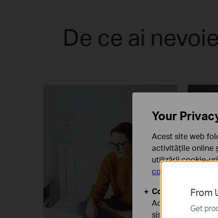
De ce ai nevo
Your Privac
Acest site web fol
activitățile online
utilizării cookie-u
confidențialitate
.
Cookie-uri de baz
From U
Aceste cookie-uri 
Get prod
sistemele tale