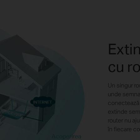
Exti
cu ro
Un singur ro
unde semnal
conectează fă
extinde semn
router nu aj
în fiecare co
Acoperirea