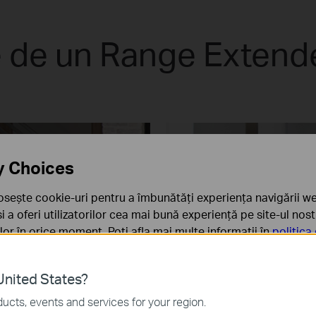
ie de un Range Exte
y Choices
osește cookie-uri pentru a îmbunătăți experiența navigării we
 și a oferi utilizatorilor cea mai bună experiență pe site-ul nos
rilor în orice moment. Poți afla mai multe informații în
politica
ă
nited States?
sunt necesare pentru funcționarea site-ului web și nu pot fi d
ucts, events and services for your region.