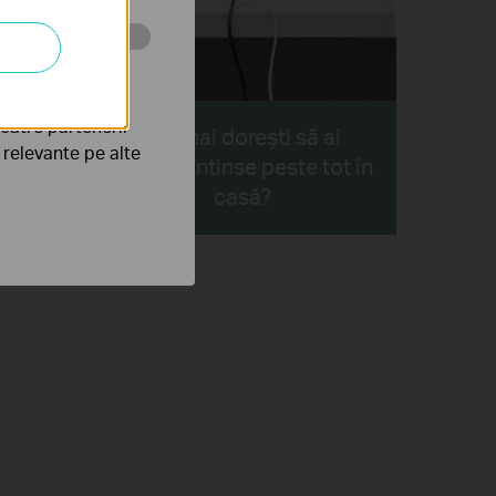
tru web a
către partenerii
Nu mai dorești să ai
rece
e relevante pe alte
cabluri întinse peste tot în
le mai
casă?