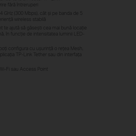
 fără întreruperi
4 GHz (300 Mbps), cât și pe banda de 5
iență wireless stabilă
nt te ajută să găsești cea mai bună locație
ă, în funcție de intensitatea luminii LED-
oți configura cu ușurință o rețea Mesh,
plicația TP-Link Tether sau din interfața
Wi-Fi sau Access Point