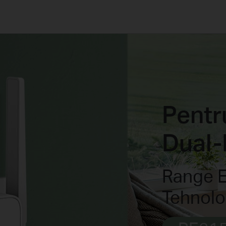
Wi-Fi AC750 cu
Tehnologie OneMesh™
Pentr
Dual-
Range E
Tehnol