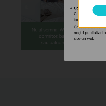
Cookie-uri de anal
Cookie-urile de ana
îmbunătăți și ajust
Cookie-urile de ma
Nu ai semnal Wi-Fi în
Pier
noștri publicitari 
dormitor, baie
ce t
site-uri web.
sau balcon?