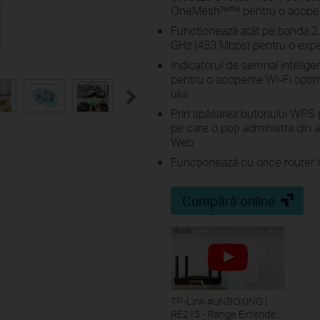
OneMesh™™ pentru o acoperire
Funcționează atât pe banda 2,
GHz (433 Mbps) pentru o exper
Indicatorul de semnal intelige
pentru o acoperire Wi-Fi optim
ului
Prin apăsarea butonului WPS p
pe care o poți administra din a
Web
Funcționează cu orice router 
Cumpără online
TP-Link #UNBOXING​​ |
RE215 - Range Extender