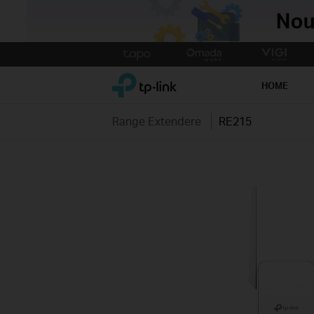
Click
to
TP-Link, Reliably Smart
skip
HOME
the
navigation
Range Extendere
RE215
bar