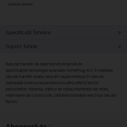
criptarea datelor.
Specificaţii Tehnice
Suport Tehnic
Rata de transfer de date teoretică derivă din
specificațiile tehnologiei avansate HomePlug AV2. În realitate,
rata de transfer poate varia din cauza mediului în care se
realizează conexiunea,acesta incluzând diferiți factori
perturbatori: distanța, traficul de rețea,interferețe de rețea,
materialele de construcție, calitatea instalației electrice sau alți
factori.
Abonează-te