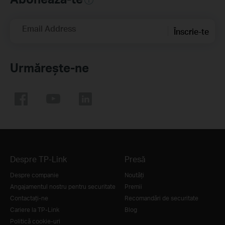
Email Address
Înscrie-te
Urmărește-ne
Despre TP-Link
Presă
Despre companie
Noutăţi
Angajamentul nostru pentru securitate
Premii
Contactați-ne
Recomandări de securitate
Cariere la TP-Link
Blog
Politică cookie-uri