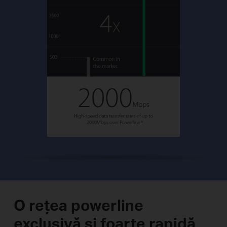
O rețea powerline
exclusivă și foarte rapidă