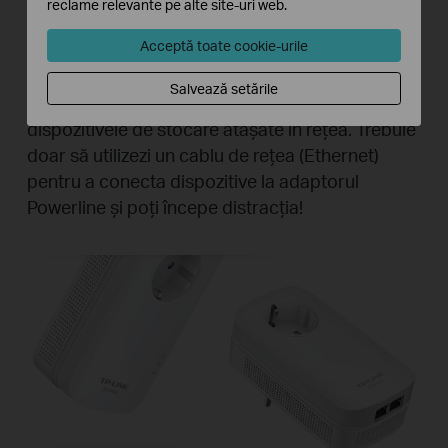
reclame relevante pe alte site-uri web.
Cablarea cu viteze Gigabit
Acceptă toate cookie-urile
Conectează-te la viteze Gigabit televizoarele
Salvează setările
inteligente, consolele de jocuri, computerele și
dispozitivele de stocare atașate în rețea. Trebuie
doar să utilizezi un cablu de rețea (Ethernet)
pentru a conecta dispozitive la adaptorul
Powerline și poți începe distracția!