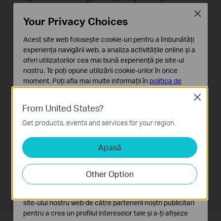
zonele care anterior erau inacesibile.
Close
Your Privacy Choices
Acest site web folosește cookie-uri pentru a îmbunătăți
experiența navigării web, a analiza activitățile online și a
oferi utilizatorilor cea mai bună experiență pe site-ul
nostru. Te poți opune utilizării cookie-urilor în orice
moment. Poți afla mai multe informații în
politica de
confidențialitate
.
Close
From United States?
Cookie-uri de bază
Aceste cookie-uri sunt necesare pentru funcționarea
Get products, events and services for your region.
site-ului web și nu pot fi dezactivate în sistemele tale
Apasă
Cookie-uri de analiză și marketing
Cookie-urile de analiză ne permit să analizăm activitățile
tale de pe site-ul nostru web a îmbunătăți și ajusta
Other Option
funcționalitatea site-ului.
Cookie-urile de marketing pot fi setate prin intermediul
site-ului nostru web de către partenerii noștri publicitari
pentru a crea un profilul intereselor tale și a-ți afișeze