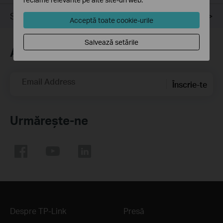
Suport Tehnic
Acceptă toate cookie-urile
Salvează setările
Abonează-te
Email Address
Înscrie-te
Urmărește-ne
Despre TP-Link
Presă