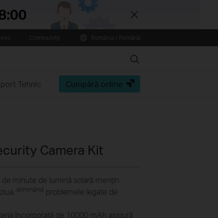
Close
hnic
Community
România / Română
Search
port Tehnic
Cumpără online
curity Camera Kit
 de minute de lumină solară mențin
eliminând
ziua,
problemele legate de
eria încorporată de 10000 mAh asigură