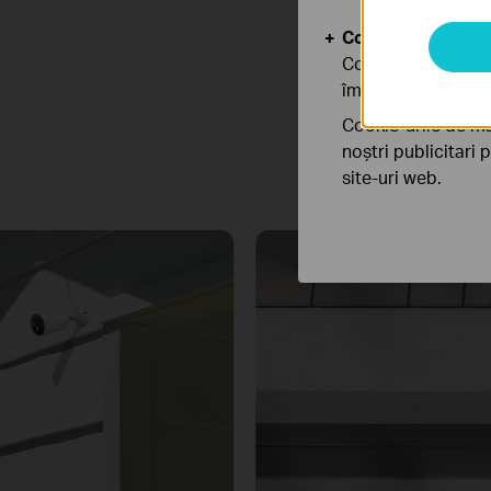
Cookie-uri de anal
Cookie-urile de ana
îmbunătăți și ajust
Captu
Cookie-urile de ma
Combine into one sleek
noștri publicitari 
site-uri web.
Yard