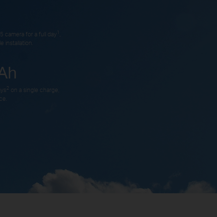
1
 camera for a full day
,
 installation.
Ah
2
ays
on a single charge,
ce.