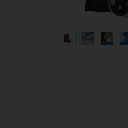
Flexible Angle
Mount your solar panel on the wall or ro
capture enough sunlight with an