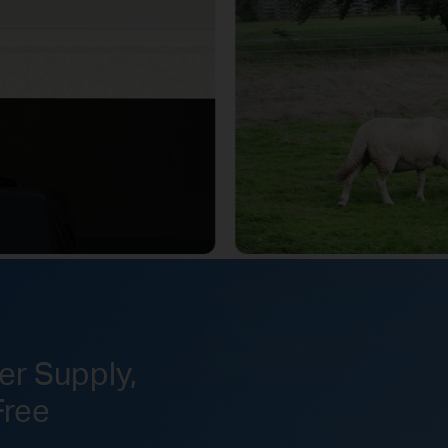
r Supply,
Free