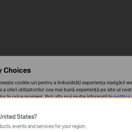
Color
Night
Vision
y Choices
osește cookie-uri pentru a îmbunătăți experiența navigării we
 și a oferi utilizatorilor cea mai bună experiență pe site-ul nos
rilor în orice moment. Poți afla mai multe informații în
politica
Detectare AI
Stocare locală
Nu necesită
sau în Cloud
hub
ă
nited States?
sunt necesare pentru funcționarea site-ului web și nu pot fi d
ucts, events and services for your region.