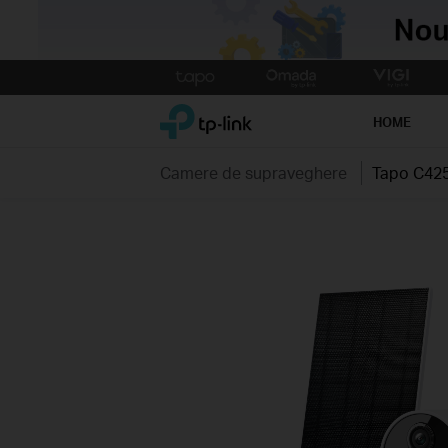
Click
to
TP-Link, Reliably Smart
skip
HOME
the
navigation
Camere de supraveghere
Tapo C425
bar