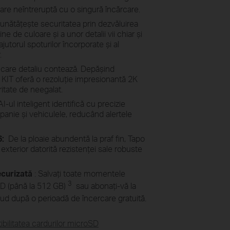
ency Solar Cells
are neîntreruptă cu o singură încărcare.
nătățește securitatea prin dezvăluirea
ucted of monocrystalline silicon cells
e de culoare și a unor detalii vii chiar și
more efficiency than traditional panels,
ices charged and ready.
ajutorul spoturilor încorporate și al
.
care detaliu contează. Depășind
 KIT oferă o rezoluție impresionantă 2K
ritate de neegalat.
AI-ul inteligent identifică cu precizie
anie și vehiculele, reducând alertele
6:
De la ploaie abundentă la praf fin, Tapo
exterior datorită rezistenței sale robuste
ecurizată
: Salvați toate momentele
3
D (până la 512 GB)
sau abonați-vă la
oud după o perioadă de încercare gratuită.
bilitatea cardurilor microSD