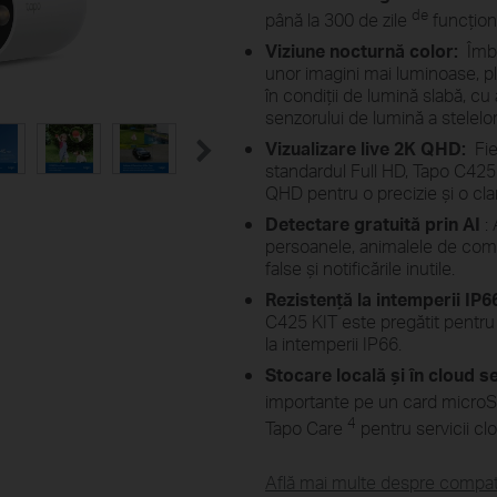
de
 Adjustment
High-Effici
până la 300 de zile
funcțion
Viziune nocturnă color:
Îmbu
of and adjust its angle flexibly to
The premium solar panel constr
unor imagini mai luminoase, plin
 angle-adjustable bracket.
harnesses the sun's energy with 
keeping your dev
în condiții de lumină slabă, cu 
senzorului de lumină a stelelor
Vizualizare live 2K QHD:
Fie
standardul Full HD, Tapo C425
QHD pentru o precizie și o cla
Detectare gratuită prin AI
: 
persoanele, animalele de comp
false și notificările inutile.
Rezistență la intemperii IP6
C425 KIT este pregătit pentru 
la intemperii IP66.
Stocare locală și în cloud s
importante pe un card microS
4
Tapo Care
pentru servicii cl
Află mai multe despre compati