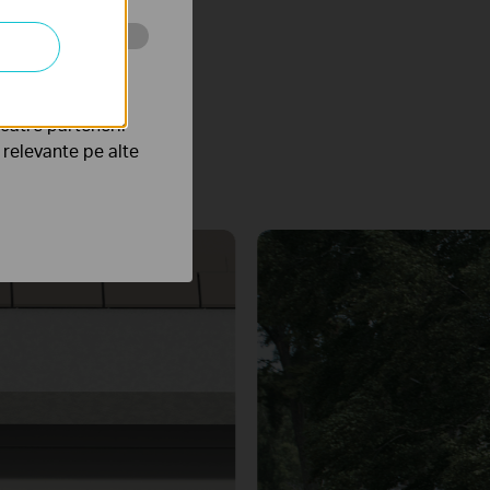
tru web a
ement.
către partenerii
 maximize sun exposure.
e relevante pe alte
Farm