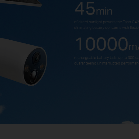
45
min
of direct sunlight powers the Tapo C425
eliminating battery concerns with flexible
10000
m
rechargeable battery lasts up to 300 d
guaranteeing uninterrupted performan