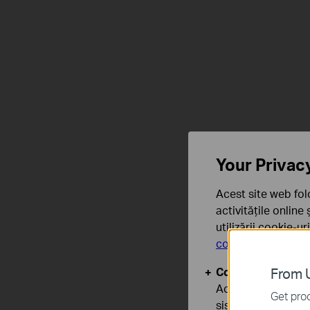
2K QHD
Înregistrări clare
Your Privac
Acest site web fol
activitățile online
utilizării cookie-u
confidențialitate
.
150° Câmp
Protecție IP66
vizual larg
Cookie-uri de baz
From U
Aceste cookie-uri 
Get prod
sistemele tale