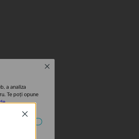
Alimentare solară
Close
b, a analiza
tru. Te poți opune
 de
Close
ezactivate în