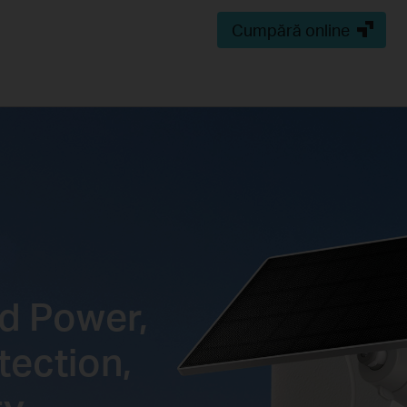
Cumpără online
d Power,
tection,
ty